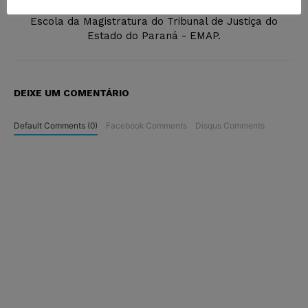
Messina - Itália. Coordenador do Núcleo de EAD da
Escola da Magistratura do Tribunal de Justiça do
Estado do Paraná - EMAP.
DEIXE UM COMENTÁRIO
Default Comments (0)
Facebook Comments
Disqus Comments