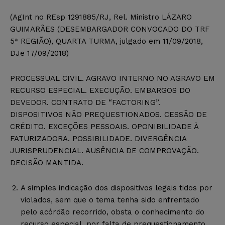
(AgInt no REsp 1291885/RJ, Rel. Ministro LÁZARO
GUIMARÃES (DESEMBARGADOR CONVOCADO DO TRF
5ª REGIÃO), QUARTA TURMA, julgado em 11/09/2018,
DJe 17/09/2018)
PROCESSUAL CIVIL. AGRAVO INTERNO NO AGRAVO EM
RECURSO ESPECIAL. EXECUÇÃO. EMBARGOS DO
DEVEDOR. CONTRATO DE “FACTORING”.
DISPOSITIVOS NÃO PREQUESTIONADOS. CESSÃO DE
CRÉDITO. EXCEÇÕES PESSOAIS. OPONIBILIDADE À
FATURIZADORA. POSSIBILIDADE. DIVERGÊNCIA
JURISPRUDENCIAL. AUSÊNCIA DE COMPROVAÇÃO.
DECISÃO MANTIDA.
A simples indicação dos dispositivos legais tidos por
violados, sem que o tema tenha sido enfrentado
pelo acórdão recorrido, obsta o conhecimento do
recurso especial, por falta de prequestionamento.