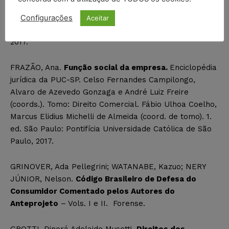
Celso Fernandes Campilongo, Alvaro de Azevedo
Gonzaga, André Luiz Freire (coord. de tomo). 1. ed. São
Configurações
Aceitar
Paulo: Pontifícia Universidade Católica de São Paulo,
2017.
FRAZÃO, Ana.
Função social da empresa.
Enciclopédia
jurídica da PUC-SP. Celso Fernandes Campilongo,
Alvaro de Azevedo Gonzaga e André Luiz Freire
(coords.). Tomo: Direito Comercial. Fábio Ulhoa Coelho,
Marcus Elidius Michelli de Almeida (coord. de tomo). 1.
ed. São Paulo: Pontifícia Universidade Católica de São
Paulo, 2017.
GRINOVER, Ada Pellegrini; WATANABE, Kazuo; NERY
JÚNIOR, Nelson.
Código Brasileiro de Defesa do
Consumidor Comentado pelos Autores do
Anteprojeto
– Vols. I e II. Forense.
GROTTI, Dinorá Adelaide Musetti.
Direitos dos