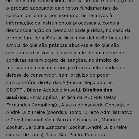
de Defesa do Consumidor, acerca do que é o serviço ou
o produto adequado; os direitos fundamentais do
consumidor como, por exemplo, os relativos à
informação; os instrumentos processuais, como a
desconsideração da personalidade jurídica, no caso da
propositura de ações judiciais; uma definição bastante
ampla do que são práticas abusivas e do que são
contratos abusivos; a possibilidade de uma série de
condutas serem objeto de sanções, no âmbito do
mercado de consumo, por parte das autoridades de
defesa do consumidor, sem prejuízo do poder
sancionatório direto das Agências Reguladoras.”
GROTTI, Dinorá Adelaide Musetti.
Direitos dos
usuários.
Enciclopédia jurídica da PUC-SP. Celso
Fernandes Campilongo, Alvaro de Azevedo Gonzaga e
André Luiz Freire (coords.). Tomo: Direito Administrativo
e Constitucional. Vidal Serrano Nunes Jr., Maurício
Zockun, Carolina Zancaner Zockun, André Luiz Freire
(coord. de tomo). 1. ed. São Paulo: Pontifícia