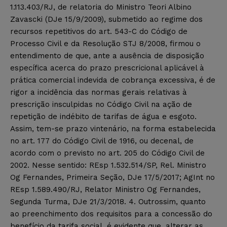
1.113.403/RJ, de relatoria do Ministro Teori Albino
Zavascki (DJe 15/9/2009), submetido ao regime dos
recursos repetitivos do art. 543-C do Código de
Processo Civil e da Resolução STJ 8/2008, firmou o
entendimento de que, ante a ausência de disposição
específica acerca do prazo prescricional aplicável à
prática comercial indevida de cobrança excessiva, é de
rigor a incidência das normas gerais relativas à
prescrição insculpidas no Código Civil na ação de
repetição de indébito de tarifas de água e esgoto.
Assim, tem-se prazo vintenário, na forma estabelecida
no art. 177 do Código Civil de 1916, ou decenal, de
acordo com o previsto no art. 205 do Código Civil de
2002. Nesse sentido: REsp 1.532.514/SP, Rel. Ministro
Og Fernandes, Primeira Seção, DJe 17/5/2017; AgInt no
REsp 1.589.490/RJ, Relator Ministro Og Fernandes,
Segunda Turma, DJe 21/3/2018. 4. Outrossim, quanto
ao preenchimento dos requisitos para a concessão do
benefício da tarifa social, é evidente que, alterar as