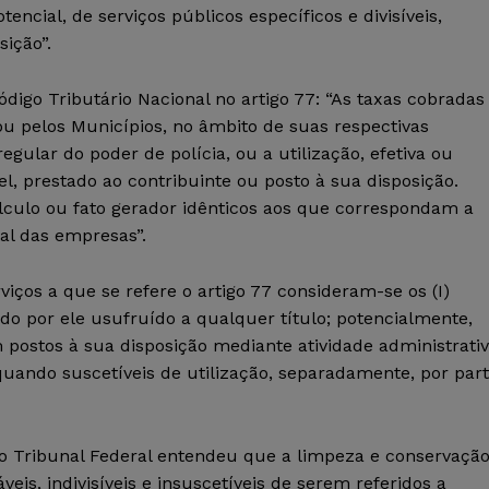
tencial, de serviços públicos específicos e divisíveis,
sição”.
igo Tributário Nacional no artigo 77: “As taxas cobradas
 ou pelos Municípios, no âmbito de suas respectivas
egular do poder de polícia, ou a utilização, efetiva ou
vel, prestado ao contribuinte ou posto à sua disposição.
álculo ou fato gerador idênticos aos que correspondam a
al das empresas”.
viços a que se refere o artigo 77 consideram-se os (I)
ndo por ele usufruído a qualquer título; potencialmente,
 postos à sua disposição mediante atividade administrati
 quando suscetíveis de utilização, separadamente, por par
o Tribunal Federal entendeu que a limpeza e conservaçã
eis, indivisíveis e insuscetíveis de serem referidos a