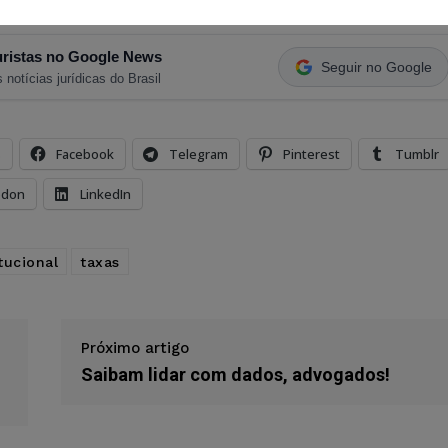
ristas no Google News
Seguir no Google
 notícias jurídicas do Brasil
s
Facebook
Telegram
Pinterest
Tumblr
odon
LinkedIn
tucional
taxas
Próximo artigo
Saibam lidar com dados, advogados!