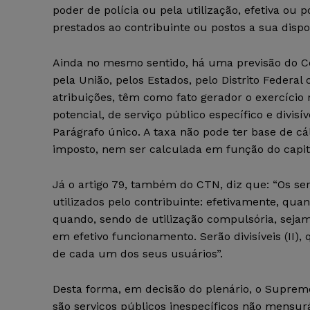
poder de polícia ou pela utilização, efetiva ou po
prestados ao contribuinte ou postos a sua dispo
Ainda no mesmo sentido, há uma previsão do Cód
pela União, pelos Estados, pelo Distrito Federal
atribuições, têm como fato gerador o exercício r
potencial, de serviço público específico e divisí
Parágrafo único. A taxa não pode ter base de c
imposto, nem ser calculada em função do capit
Já o artigo 79, também do CTN, diz que: “Os ser
utilizados pelo contribuinte: efetivamente, qua
quando, sendo de utilização compulsória, sejam
em efetivo funcionamento. Serão divisíveis (II),
de cada um dos seus usuários”.
Desta forma, em decisão do plenário, o Suprem
são serviços públicos inespecíficos não mensuráv