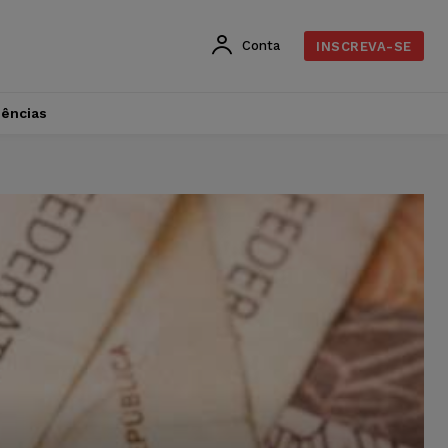
Conta
INSCREVA-SE
dências