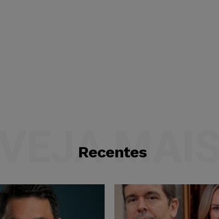
VEJA MAI
Recentes