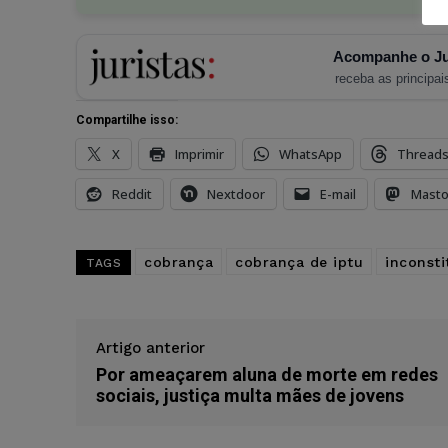
Acompanhe o Ju
receba as principais
Compartilhe isso:
X
Imprimir
WhatsApp
Thread
Reddit
Nextdoor
E-mail
Mast
cobrança
cobrança de iptu
inconsti
TAGS
Artigo anterior
Por ameaçarem aluna de morte em redes
sociais, justiça multa mães de jovens