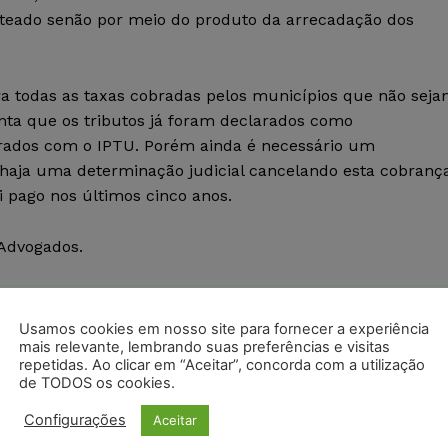
steado senão por meio do produto da arrecadação dos
 todas as taxas cobradas pelos municípios que não sej
onta que os tributos já foram declarados como
brados com o IPTU. Porém ainda é necessário um
 haja uma determinação judicial cancelando esta cobrança
i pago nos últimos cinco anos.
 Advogados.
postagens diárias do Portal Juristas.
Usamos cookies em nosso site para fornecer a experiência
mais relevante, lembrando suas preferências e visitas
o com os
termos de uso
e
privacidade
do Whatsapp.
repetidas. Ao clicar em “Aceitar”, concorda com a utilização
de TODOS os cookies.
Configurações
Aceitar