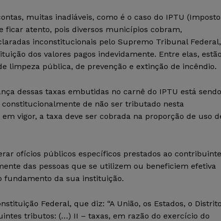
contas, muitas inadiáveis, como é o caso do IPTU (Imposto
e ficar atento, pois diversos municípios cobram,
claradas inconstitucionais pelo Supremo Tribunal Federal,
tuição dos valores pagos indevidamente. Entre elas, estã
de limpeza pública, de prevenção e extinção de incêndio.
ança dessas taxas embutidas no carnê do IPTU está send
do constitucionalmente de não ser tributado nesta
 em vigor, a taxa deve ser cobrada na proporção de uso d
rar ofícios públicos específicos prestados ao contribuint
mente das pessoas que se utilizem ou beneficiem efetiva
o fundamento da sua instituição.
stituição Federal, que diz: “A União, os Estados, o Distrit
intes tributos: (…) II – taxas, em razão do exercício do