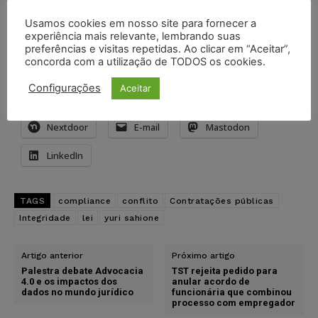
Compartilhe isso:
Usamos cookies em nosso site para fornecer a
experiência mais relevante, lembrando suas
X
Imprimir
WhatsApp
preferências e visitas repetidas. Ao clicar em “Aceitar”,
concorda com a utilização de TODOS os cookies.
Threads
Facebook
Telegram
Configurações
Aceitar
Pinterest
Tumblr
Reddit
Nextdoor
E-mail
Mastodon
LinkedIn
TAGS
compliance
conflito
Contratações públicas
Integridade
lei
yuri sahione
Artigo anterior
Próximo artigo
Palestra debate Advocacia
TST rejeita pedido para
4.0 e os impactos dos
anular acordo de
dados no mundo jurídico
funcionária que combinou
processo com empregador