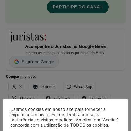
PARTICIPE DO CANAL
Acompanhe o Juristas no Google News
receba as principais notícias jurídicas do Brasil
Seguir no Google
Compartilhe isso:
X
Imprimir
WhatsApp
Threads
Facebook
Telegram
Usamos cookies em nosso site para fornecer a
Pinterest
Tumblr
Reddit
experiência mais relevante, lembrando suas
preferências e visitas repetidas. Ao clicar em “Aceitar”,
Nextdoor
E-mail
Mastodon
concorda com a utilização de TODOS os cookies.