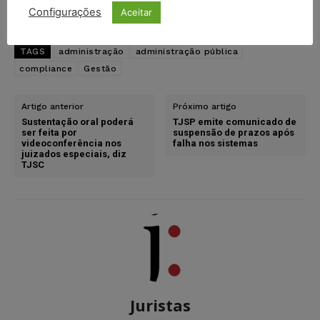
LinkedIn
Configurações
Aceitar
TAGS
administração
administração pública
compliance
Gestão
Artigo anterior
Próximo artigo
Sustentação oral poderá
TJSP emite comunicado de
ser feita por
suspensão de prazos após
videoconferência nos
falha nos sistemas
juizados especiais, diz
TJSC
Juristas