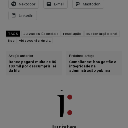
Nextdoor
E-mail
Mastodon
LinkedIn
TAGS
Juizados Especiais
resolução
sustentação oral
tjsc
videoconferência
Artigo anterior
Próximo artigo
Banco pagará multa de R$
Compliance: boa gestão e
100 mil por descumprir lei
integridade na
da fila
administração pública
Juristas