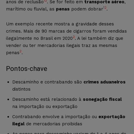
1
2
anos de reclusão
. Se for feito em
transporte aéreo
,
1
2
marítimo ou fluvial, as
penas
podem dobrar
.
Um exemplo recente mostra a gravidade desses
crimes. Mais de 90 marcas de cigarros foram vendidas
2
ilegalmente no Brasil em 2020
. A lei também diz que
vender ou ter mercadorias ilegais traz as mesmas
2
penas
.
Pontos-chave
Descaminho e contrabando são
crimes aduaneiros
distintos
Descaminho está relacionado à
sonegação fiscal
na importação ou exportação
Contrabando envolve a importação ou
exportação
ilegal
de mercadorias proibidas
As penas para descaminho variam de 1 a 4 anos de