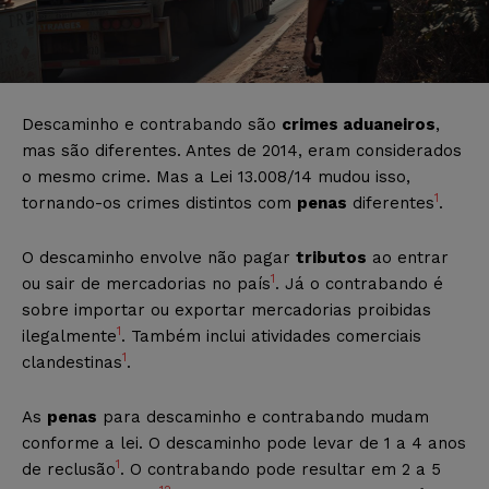
Descaminho e contrabando são
crimes aduaneiros
,
mas são diferentes. Antes de 2014, eram considerados
o mesmo crime. Mas a Lei 13.008/14 mudou isso,
1
tornando-os crimes distintos com
penas
diferentes
.
O descaminho envolve não pagar
tributos
ao entrar
1
ou sair de mercadorias no país
. Já o contrabando é
sobre importar ou exportar mercadorias proibidas
1
ilegalmente
. Também inclui atividades comerciais
1
clandestinas
.
As
penas
para descaminho e contrabando mudam
conforme a lei. O descaminho pode levar de 1 a 4 anos
1
de reclusão
. O contrabando pode resultar em 2 a 5