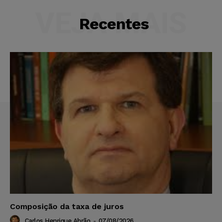
VEJA MAIS
Recentes
Composição da taxa de juros
Carlos Henrique Abrão
-
07/08/2026