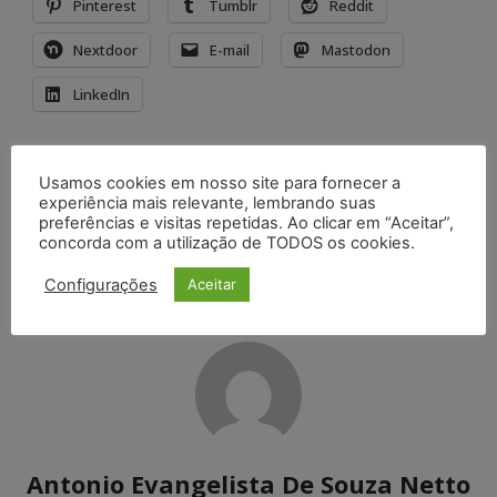
Pinterest
Tumblr
Reddit
Nextdoor
E-mail
Mastodon
LinkedIn
Artigo anterior
Próximo artigo
Usamos cookies em nosso site para fornecer a
Admissibilidade dos
Início da contagem do
experiência mais relevante, lembrando suas
embargos do devedor
prazo para oferecimento
preferências e visitas repetidas. Ao clicar em “Aceitar”,
quando há oferta parcial
de embargos à execução
concorda com a utilização de TODOS os cookies.
de garantia nos processos
fiscal
de execução fiscal
Configurações
Aceitar
Antonio Evangelista De Souza Netto