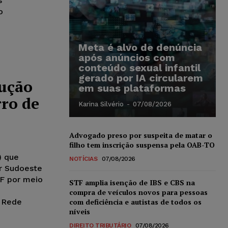
s
o
Meta é alvo de denúncia
após anúncios com
conteúdo sexual infantil
gerado por IA circularem
rução
em suas plataformas
rro de
Karina Silvério
-
07/08/2026
Advogado preso por suspeita de matar o
filho tem inscrição suspensa pela OAB-TO
) que
NOTÍCIAS
07/08/2026
or Sudoeste
TF por meio
STF amplia isenção de IBS e CBS na
compra de veículos novos para pessoas
o Rede
com deficiência e autistas de todos os
níveis
DIREITO TRIBUTÁRIO
07/08/2026