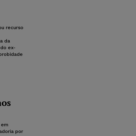
ou recurso
ia da
do ex-
probidade
nos
s em
doria por