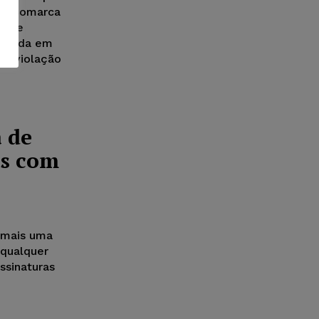
 da Comarca
o de
movida em
or violação
a de
os com
r mais uma
 qualquer
assinaturas