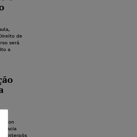
o
ula,
Direito de
rso será
ito a
ção
a
Wilson
vocacia
ca, interpôs