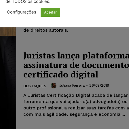
de TODOS os cookies.
apelação contra sentença da juíza da 4ª Vara
de Cabedelo que julgou improcedente sua açã
Configurações
Aceitar
obrigação de fazer c/c reparação por danos, 
face da Confederação Brasileira de Voleibol, p
de direitos autorais.
Juristas lança plataform
assinatura de document
certificado digital
Juliana Ferreira
-
26/08/2019
DESTAQUES
A Juristas Certificação Digital acaba de lança
ferramenta que vai ajudar o(a) advogado(a) ou
outro profissional a realizar suas tarefas com 
com mais agilidade, segurança e economia....