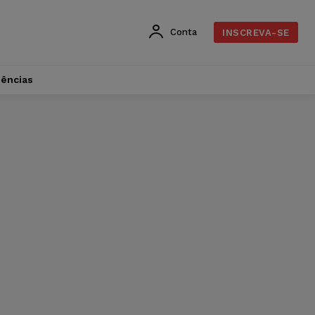
Conta
INSCREVA-SE
dências