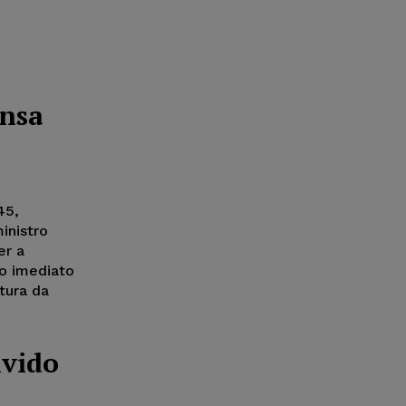
ensa
45,
inistro
er a
o imediato
tura da
lvido