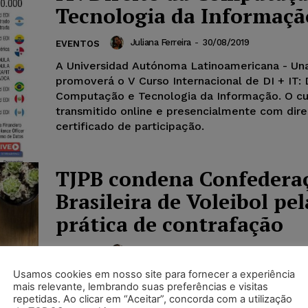
Tecnologia da Informaçã
Juliana Ferreira
-
30/08/2019
EVENTOS
A Universidad Autónoma Latinoamericana - Una
promoverá o V Curso Internacional de DI + IT: 
Computação e Tecnologia da Informação. O cu
transmitido online e presencialmente com dire
certificado de participação.
TJPB condena Confedera
Brasileira de Voleibol pel
prática de contrafação
Juliana Ferreira
-
29/08/2019
NOTÍCIAS
O fotógrafo Toddy Holland, representado por 
Usamos cookies em nosso site para fornecer a experiência
mais relevante, lembrando suas preferências e visitas
Furtado Roberto, fundador do escritório de ad
repetidas. Ao clicar em “Aceitar”, concorda com a utilização
Wilson Roberto Consultoria e Assessoria Jurídi