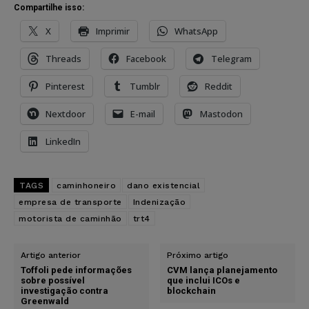
Compartilhe isso:
X
Imprimir
WhatsApp
Threads
Facebook
Telegram
Pinterest
Tumblr
Reddit
Nextdoor
E-mail
Mastodon
LinkedIn
TAGS
caminhoneiro
dano existencial
empresa de transporte
Indenização
motorista de caminhão
trt4
Artigo anterior
Próximo artigo
Toffoli pede informações
CVM lança planejamento
sobre possível
que inclui ICOs e
investigação contra
blockchain
Greenwald