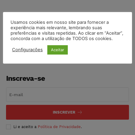
Usamos cookies em nosso site para fornecer a
experiência mais relevante, lembrando suas
COMPARTILHE
preferências e visitas repetidas. Ao clicar em “Aceitar”,
concorda com a utilização de TODOS os cookies.
Configurações
Aceitar
Inscreva-se
INSCREVER
Li e aceito a
Política de Privacidade
.