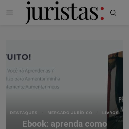
DESTAQUES
MERCADO JURÍDICO
LIVROS
Ebook: aprenda como