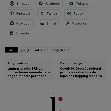
Threads
Facebook
Telegram
Pinterest
Tumblr
Reddit
Nextdoor
E-mail
Mastodon
LinkedIn
TAGS
google
internet
magistrada
Artigo anterior
Próximo artigo
Liminar proíbe BRB de
Covid-19: Decisão judicial
cobrar financiamento para
proíbe a reabertura de
pagar imposto perdoado
lojas no Shopping Manaíra