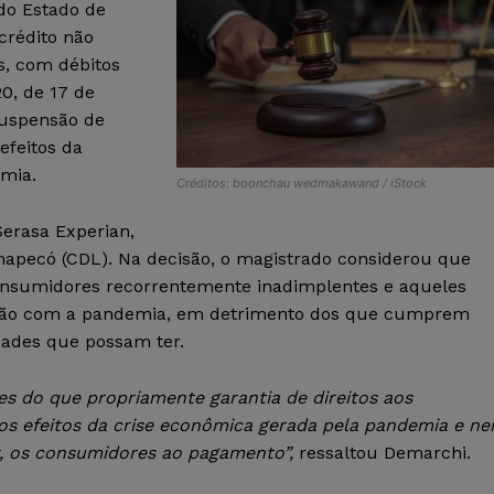
 do Estado de
crédito não
s, com débitos
20, de 17 de
 suspensão de
efeitos da
mia.
Créditos: boonchau wedmakawand / iStock
erasa Experian,
Chapecó (CDL). Na decisão, o magistrado considerou que
 consumidores recorrentemente inadimplentes e aqueles
lação com a pandemia, em detrimento dos que cumprem
dades que possam ter.
es do que propriamente garantia de direitos aos
s efeitos da crise econômica gerada pela pandemia e n
r, os consumidores ao pagamento”,
ressaltou Demarchi.