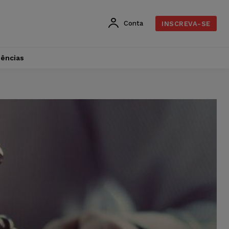
Conta
INSCREVA-SE
dências