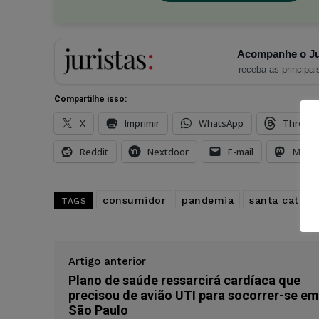
Acompanhe o Ju
receba as principais
Compartilhe isso:
X
Imprimir
WhatsApp
Thread
Reddit
Nextdoor
E-mail
Mast
consumidor
pandemia
santa catari
TAGS
Artigo anterior
Plano de saúde ressarcirá cardíaca que
precisou de avião UTI para socorrer-se em
São Paulo