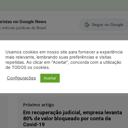
ristas no Google News
Seguir no Google
 notícias jurídicas do Brasil
s
Facebook
Telegram
Pinterest
Tumblr
Usamos cookies em nosso site para fornecer a experiência
mais relevante, lembrando suas preferências e visitas
odon
LinkedIn
repetidas. Ao clicar em “Aceitar”, concorda com a utilização
de TODOS os cookies.
Configurações
Aceitar
na
Próximo artigo
Em recuperação judicial, empresa levanta
80% de valor bloqueado por conta da
Covid-19