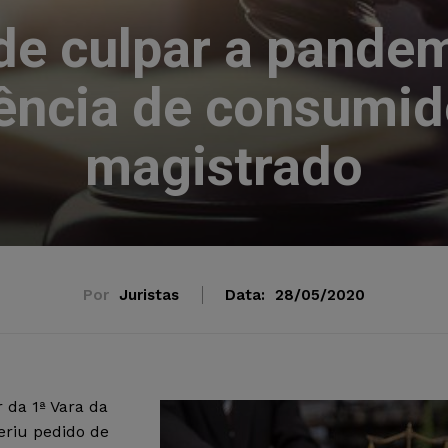
de culpar a pandem
ência de consumido
magistrado
Por
Juristas
Data:
28/05/2020
r da 1ª Vara da
eriu pedido de