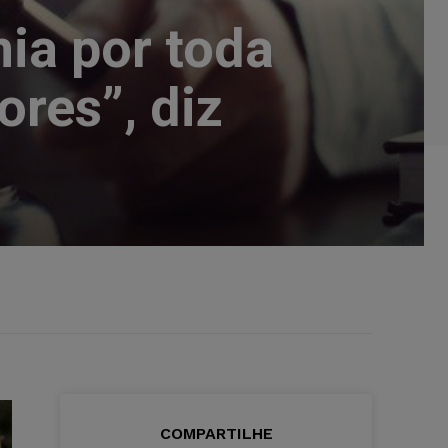
ia por toda
res”, diz
COMPARTILHE