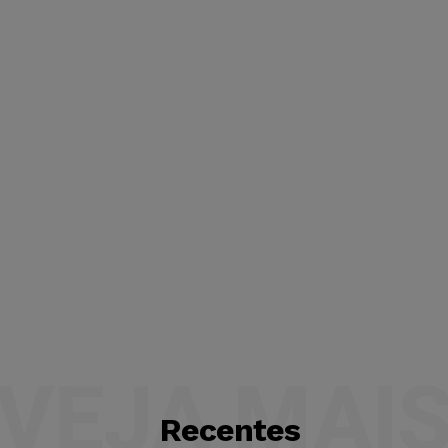
VEJA MAI
Recentes