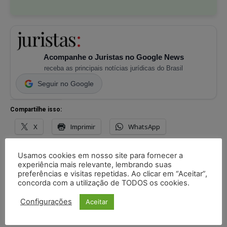
Acompanhe o Juristas no Google News
receba as principais notícias jurídicas do Brasil
Seguir no Google
Compartilhe isso:
X
Imprimir
WhatsApp
Threads
Facebook
Telegram
Usamos cookies em nosso site para fornecer a
experiência mais relevante, lembrando suas
Pinterest
Tumblr
Reddit
preferências e visitas repetidas. Ao clicar em “Aceitar”,
concorda com a utilização de TODOS os cookies.
Nextdoor
E-mail
Mastodon
Configurações
Aceitar
LinkedIn