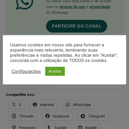
Ao entrar você está ciente e de acordo
com os
termos de uso
e
privacidade
do Whatsapp.
PARTICIPE DO CANAL
Usamos cookies em nosso site para fornecer a
experiência mais relevante, lembrando suas
preferências e visitas repetidas. Ao clicar em “Aceitar”,
concorda com a utilização de TODOS os cookies.
Acompanhe o Juristas no Google News
Configurações
Aceitar
receba as principais notícias jurídicas do Brasil
Seguir no Google
Compartilhe isso:
X
Imprimir
WhatsApp
Threads
Facebook
Telegram
Pinterest
Tumblr
Reddit