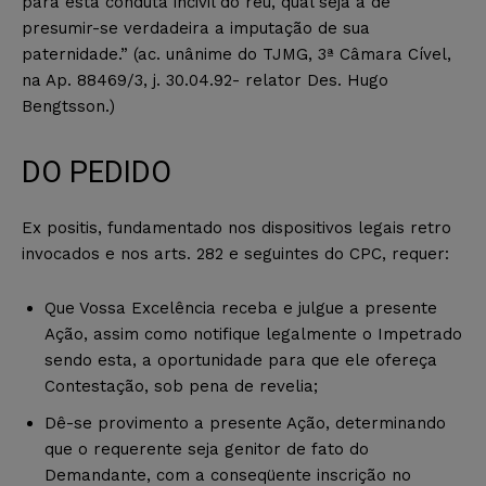
para esta conduta incivil do réu, qual seja a de
presumir-se verdadeira a imputação de sua
paternidade.” (ac. unânime do TJMG, 3ª Câmara Cível,
na Ap. 88469/3, j. 30.04.92- relator Des. Hugo
Bengtsson.)
DO PEDIDO
Ex positis, fundamentado nos dispositivos legais retro
invocados e nos arts. 282 e seguintes do CPC, requer:
Que Vossa Excelência receba e julgue a presente
Ação, assim como notifique legalmente o Impetrado
sendo esta, a oportunidade para que ele ofereça
Contestação, sob pena de revelia;
Dê-se provimento a presente Ação, determinando
que o requerente seja genitor de fato do
Demandante, com a conseqüente inscrição no