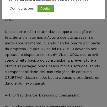
Vossa Excelência, a Ré integra a cadeia de consumo,
restando configurada a responsabilidade, estatuída, no
Configurações
Aceitar
parágrafo único, artigo 7º. e, no § 2º do artigo 25 do
CDC.
Dessa sorte não restam dúvidas que a situação em
tela gera transtornos à Autora que ultrapassam o
mero aborrecimento, quando não há boa fé por parte
da empresa Ré (art. 4º da lei 8.078/90) devendo ser
aplicado o disposto no art. 6º, VI, do CDC., que prevê
como direito básico do consumidor, a prevenção e a
efetiva reparação pelos danos morais sofridos, sendo
a responsabilidade civil nas relações de consumo
OBJETIVA, desse modo, basta apenas a existência do
dano e do nexo causal.
Art. 6º São direitos básicos do consumidor: