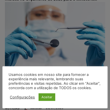
Usamos cookies em nosso site para fornecer a
TJSC confirma que franquia
experiência mais relevante, lembrando suas
preferências e visitas repetidas. Ao clicar em “Aceitar”,
odontológica com alta receita não
concorda com a utilização de TODOS os cookies.
pode utilizar Juizado Especial
Configurações
Aceitar
para cobrar dívida
Juristas
-
20/07/2025
NOTÍCIAS