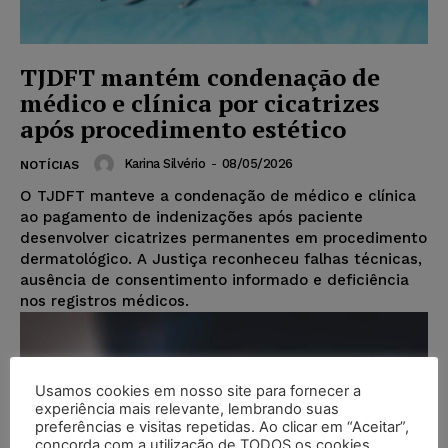
TJDFT mantém condenação de
médico e clínica por cicatrizes
após procedimento estético
Karina Silvério
-
08/05/2026
NOTÍCIAS
O TJDFT manteve a condenação de médico e clínica
ao pagamento de indenizações após paciente
desenvolver cicatrizes permanentes em procedimento
dermatológico. A Justiça reconheceu falhas técnicas,
ausência de consentimento informado e deficiência
nos registros médicos.
Usamos cookies em nosso site para fornecer a
experiência mais relevante, lembrando suas
preferências e visitas repetidas. Ao clicar em “Aceitar”,
concorda com a utilização de TODOS os cookies.