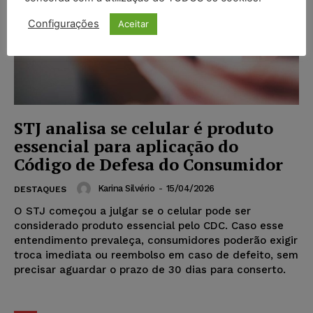
Configurações
Aceitar
STJ analisa se celular é produto
essencial para aplicação do
Código de Defesa do Consumidor
Karina Silvério
-
15/04/2026
DESTAQUES
O STJ começou a julgar se o celular pode ser
considerado produto essencial pelo CDC. Caso esse
entendimento prevaleça, consumidores poderão exigir
troca imediata ou reembolso em caso de defeito, sem
precisar aguardar o prazo de 30 dias para conserto.