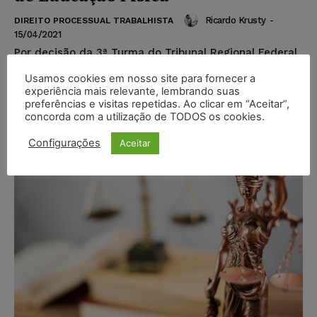
Ricardo Krusty
-
DIREITO PROCESSUAL TRABALHISTA
15/04/2021
Por decisão da 3ª Turma do Tribunal Regional Federal
da 3ª Região (TRF3) foi mantida a sentença que
Usamos cookies em nosso site para fornecer a
garantiu o exercício profissional de um instrutor de
experiência mais relevante, lembrando suas
basquete sem necessidade de inscrição junto ao
preferências e visitas repetidas. Ao clicar em “Aceitar”,
Conselho Regional de Educação Física da 4ª
concorda com a utilização de TODOS os cookies.
Região/São Paulo (CREF4/SP).
Configurações
Aceitar