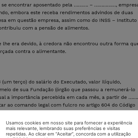
o já se encontrar aposentado pela ………. – ……………, empres
endo, embora este receba rendimentos advindos de duas
resa em questão empresa, assim como do INSS – Instituto
contribuiu com a pensão de alimentos.
e lhe era devido, à credora não encontrou outra forma qu
rçada contra o alimentante.
um terço) do salário do Executado, valor ilíquido,
 meio de sua Fundação (órgão que passou a remunerá-lo
ual a importância percebida em cada mês, a partir de …….
atar ao comando legal com fulcro no artigo 604 do Código
Usamos cookies em nosso site para fornecer a experiência
mais relevante, lembrando suas preferências e visitas
repetidas. Ao clicar em “Aceitar”, concorda com a utilização