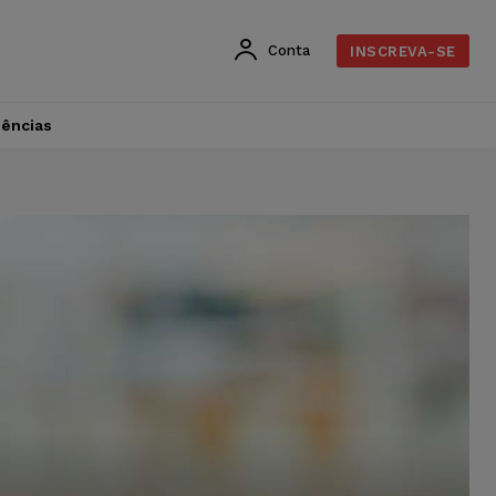
Conta
INSCREVA-SE
dências