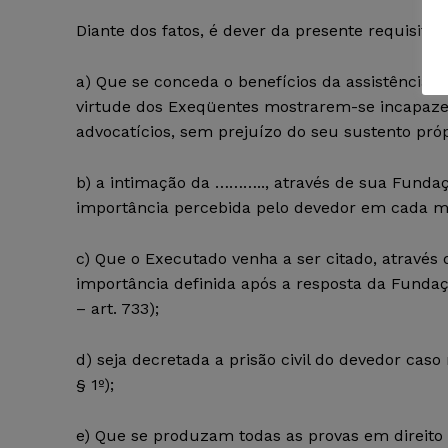
Diante dos fatos, é dever da presente requisitar:
a) Que se conceda o benefícios da assistência ju
virtude dos Exeqüentes mostrarem-se incapaze
advocatícios, sem prejuízo do seu sustento próp
b) a intimação da ……….., através de sua Funda
importância percebida pelo devedor em cada m
c) Que o Executado venha a ser citado, através 
importância definida após a resposta da Fundaç
– art. 733);
d) seja decretada a prisão civil do devedor caso
§ 1º);
e) Que se produzam todas as provas em direito 