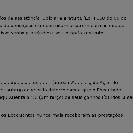
s da assistência judiciária gratuita (Lei 1.060 de 05 de
tes de condições que permitam arcarem com as custas
isso venha a prejudicar seu próprio sustento.
a …… de ………. de …….. (autos n.º ……….., de Ação de
), foi outorgado acordo determinando que o Executado
 equivalente a 1/3 (um terço) de seus ganhos líquidos, a se
, os Exeqüentes nunca mais receberam as prestações