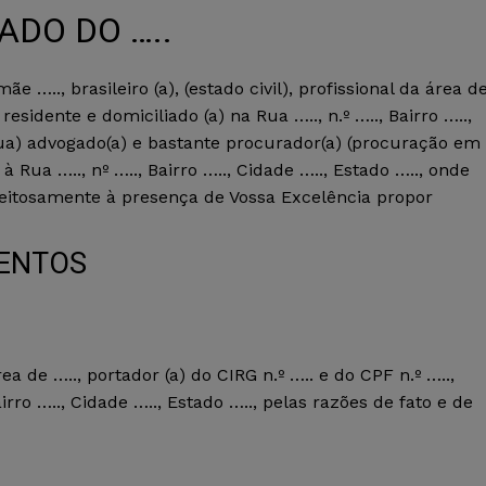
ADO DO …..
e ….., brasileiro (a), (estado civil), profissional da área d
 residente e domiciliado (a) na Rua ….., n.º ….., Bairro …..,
sua) advogado(a) e bastante procurador(a) (procuração em
 à Rua ….., nº ….., Bairro ….., Cidade ….., Estado ….., onde
peitosamente à presença de Vossa Excelência propor
MENTOS
 área de ….., portador (a) do CIRG n.º ….. e do CPF n.º …..,
airro ….., Cidade ….., Estado ….., pelas razões de fato e de