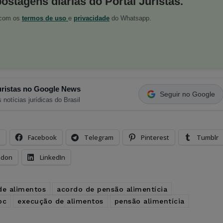
postagens diárias do Portal Juristas.
o com os
termos de uso
e
privacidade
do Whatsapp.
ristas no Google News
Seguir no Google
 notícias jurídicas do Brasil
s
Facebook
Telegram
Pinterest
Tumblr
odon
LinkedIn
de alimentos
acordo de pensão alimentícia
pc
execução de alimentos
pensão alimentícia