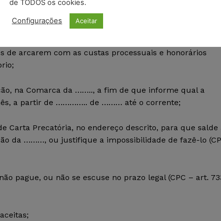
de TODOS os cookies.
Configurações
Aceitar
diciária gratuita (Lei 1.060 de 05 de fevereiro de 1950), e
s de arcarem com as custas processuais e honorários
rio;
ção, na Comarca da …….., a fim de que informe qual a
ês, a partir de ………….. de ……… até o corrente;
de Carta Precatória, no endereço descrito, para que salde
ão da ………, ou justifique a impossibilidade de fazê-lo (C
 não pague, ou não se escuse no prazo legal (CPC – art. 73
aceitas;