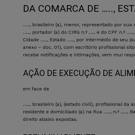
DA COMARCA DE ….., EST
….., brasileiro (a), menor, representado por sua mã
….., portador (a) do CIRG n.º ….. e do CPF n.º …..,
Cidade ….., Estado ….., por intermédio de seu (
anexo – doc. 01), com escritório profissional sito
recebe notificações e intimações, vem mui res
AÇÃO DE EXECUÇÃO DE ALI
em face de
….., brasileiro (a), (estado civil), profissional da
residente e domiciliado (a) na Rua ….., n.º ….., B
direito abaixo expostas.