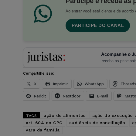
Participe e receba as 
Ao entrar você está ciente e de acord
PARTICIPE DO CANAL
Acompanhe o Ju
receba as principais
Compartilhe isso:
X
Imprimir
WhatsApp
Thread
Reddit
Nextdoor
E-mail
Mast
ação de alimentos
ação de execução 
TAGS
art. 604 do CPC
audiência de conciliação
c
vara da família