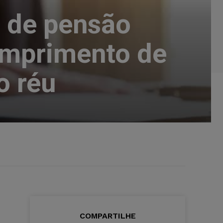
o de pensão
umprimento de
o réu
COMPARTILHE