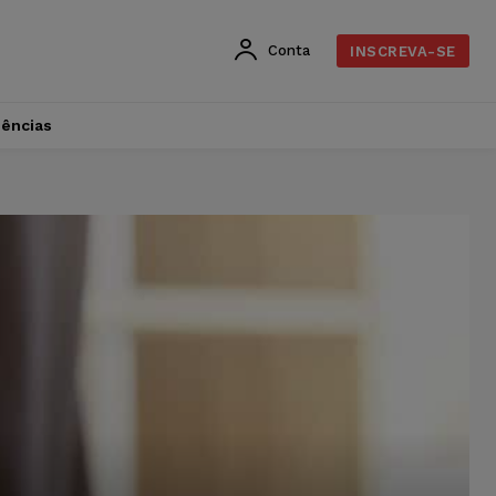
Conta
INSCREVA-SE
dências