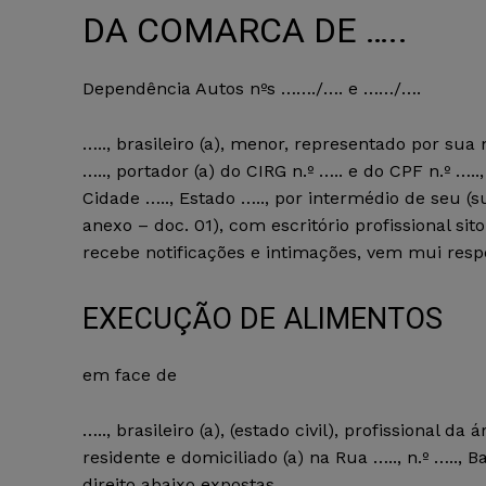
DA COMARCA DE …..
Dependência Autos nºs ……./…. e ……/….
….., brasileiro (a), menor, representado por sua mã
….., portador (a) do CIRG n.º ….. e do CPF n.º …..,
Cidade ….., Estado ….., por intermédio de seu (
anexo – doc. 01), com escritório profissional sito
recebe notificações e intimações, vem mui res
EXECUÇÃO DE ALIMENTOS
em face de
….., brasileiro (a), (estado civil), profissional da
residente e domiciliado (a) na Rua ….., n.º ….., B
direito abaixo expostas.