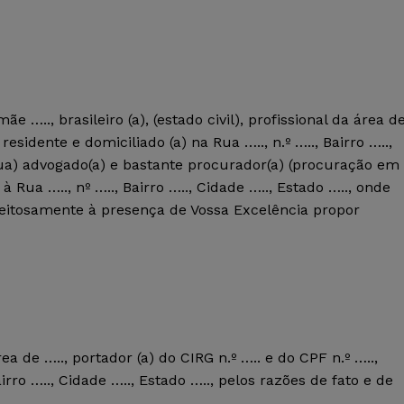
e ….., brasileiro (a), (estado civil), profissional da área d
 residente e domiciliado (a) na Rua ….., n.º ….., Bairro …..,
sua) advogado(a) e bastante procurador(a) (procuração em
 à Rua ….., nº ….., Bairro ….., Cidade ….., Estado ….., onde
peitosamente à presença de Vossa Excelência propor
 área de ….., portador (a) do CIRG n.º ….. e do CPF n.º …..,
airro ….., Cidade ….., Estado ….., pelos razões de fato e de