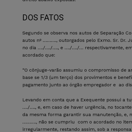
DOS FATOS
Segundo se observa nos autos de Separação Cons
autos nº ………., outorgados pelo Exmo. Sr. Dr. Ju
no dia …./…./…., e …./…./… respectivamente, em 
acordado que:
“O cônjuge-varão assumiu o compromisso de arc
base se 1/3 (um terço) dos provimentos e benef
pagamento junto ao órgão empregador e ao disp
Levando em conta que a Exequente possui a tut
…./…., e, em caso de haver urgência, no tocant
da mesma forma garantir sua manutenção, e, n
………., não se cumpriu com o acordado no item 
irregularmente, restando assim, sob a responsa