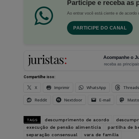
Participe e receba as 
Ao entrar você está ciente e de acord
PARTICIPE DO CANAL
Acompanhe o Ju
receba as principais
Compartilhe isso:
X
Imprimir
WhatsApp
Thread
Reddit
Nextdoor
E-mail
Mast
descumprimento de acordo
descumpr
TAGS
execução de pensão alimentícia
partilha de b
separação consensual
vara de família