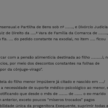
ensual e Partilha de Bens sob nº ……., e Divórcio Judicia
iz de Direito da …..ª Vara de Família da Comarca de ……..,
fls. …. do pedido constante na exodial, no item ….. ficou
ar com a pensão alimentícia destinada ao filho ……….i, n
ícios, por meio dos descontos constantes na folhas de
or da cônjuge-virago”.
ela do filho menor impúbere já citado e nascido em …./
e a necessidade de suporte médico-psicológico ao menor, 
otificando que desde o mês de …….. de ……. o ex-marido
anterior, exceto poucos “míseros trocados” pagos
bilidade única da progenitora Exequente, suprimir todas 