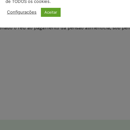
de TODOS os cookies.
Configurações
Aceitar
denado o réu ao pagamento da pensão alimentícia, sob pe