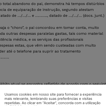
do total abandono do pai, demonstra há tempos distúrbios
ia de equiparação de instrução, segundo atestam
 datado de …/…/… e ……….., datado de …/…/… (docs. junt.)
aja o “choro”, o pai concordou em tomar conta, muito
da outras despesas paralelas gastas, tais como material
stência médica, e os serviços das profissionais
Despesas estas, que vêm sendo custeadas com muito
der até o telefone para suprir ao tratamento
 ……….
débito atual se encontra refletido de acordo com o seguin
Usamos cookies em nosso site para fornecer a experiência
mais relevante, lembrando suas preferências e visitas
DEV. ATUALIZADO
repetidas. Ao clicar em “Aceitar”, concorda com a utilização