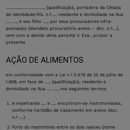
……………………………, (qualificação), portadora da Cédula
de Identidade/RG. n.º…., residente e domiciliada na Rua
…. …., e seu filho …., por seus procuradores infra-
assinados (Mandato procuratório anexo – doc. n.º….),
vem com a devida vênia perante V. Exa., propor a
presente
AÇÃO DE ALIMENTOS
em conformidade com a Lei n.º 5.478 de 25 de julho de
1.968, em face de …., (qualificação), residente e
domiciliado na Rua …. …., nos seguintes termos:
A impetrante …. e …. encontram-se matrimoniados,
conforme Certidão de Casamento em anexo (doc.
n.º ….).
Furto do matrimônio entre os dois nasceu (nome