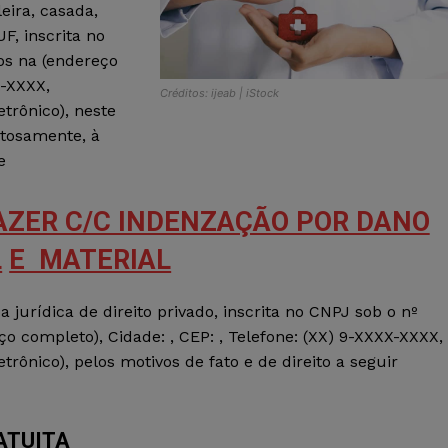
leira, casada,
, inscrita no
os na (endereço
X-XXXX,
Créditos: ijeab | iStock
etrônico), neste
itosamente, à
e
AZER C/C INDENZAÇÃO POR DANO
L
E MATERIAL
a jurídica de direito privado, inscrita no CNPJ sob o nº
 completo), Cidade: , CEP: , Telefone: (XX) 9-XXXX-XXXX,
trônico), pelos motivos de fato e de direito a seguir
ATUITA