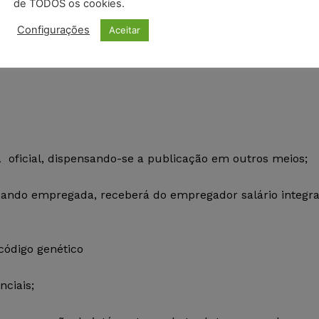
de TODOS os cookies.
Configurações
Aceitar
oficial, dispensando-se a publicação em outros meios;
uando empregada, receberá do empregador salário integra
código genético
ciais;