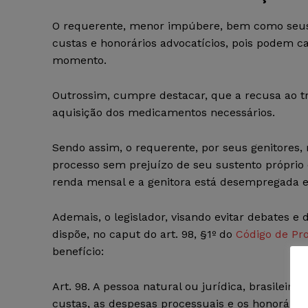
O requerente, menor impúbere, bem como seus
custas e honorários advocatícios, pois podem ca
momento.
Outrossim, cumpre destacar, que a recusa ao 
aquisição dos medicamentos necessários.
Sendo assim, o requerente, por seus genitores,
processo sem prejuízo de seu sustento próprio e
renda mensal e a genitora está desempregada e
Ademais, o legislador, visando evitar debates e
dispõe, no caput do art. 98, §1º do
Código de Pro
benefício:
Art. 98. A pessoa natural ou jurídica, brasileir
custas, as despesas processuais e os honorários