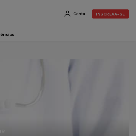
Conta
INSCREVA-SE
dências
OR