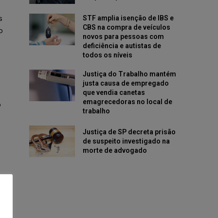
s
STF amplia isenção de IBS e
CBS na compra de veículos
o
novos para pessoas com
deficiência e autistas de
todos os níveis
Justiça do Trabalho mantém
justa causa de empregado
que vendia canetas
emagrecedoras no local de
o
trabalho
Justiça de SP decreta prisão
de suspeito investigado na
morte de advogado
as
a