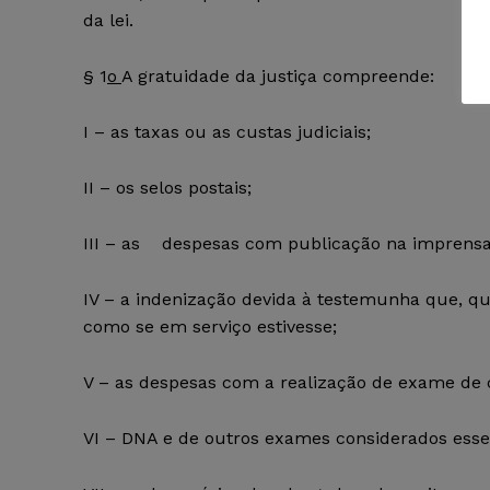
da lei.
§ 1
o
A gratuidade da justiça compreende:
I – as taxas ou as custas judiciais;
II – os selos postais;
III – as despesas com publicação na imprensa 
IV – a indenização devida à testemunha que, q
como se em serviço estivesse;
V – as despesas com a realização de exame de 
VI – DNA e de outros exames considerados essen