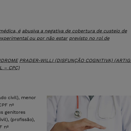
médica, é
abusiva a negativa de cobertura de custeio de
xperimental ou por não estar
previsto no rol de
ÍNDROME
PRADER-WILLI (DISFUNÇÃO COGNITIVA) (ARTIG
L – CPC)
ado civil), menor
CPF nº
s genitores
vil), (profissão),
F nº