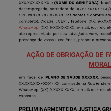
XXX.XXX.XXX-XX e
(NOME DO GENITORA)
, brasi
desempregada, portadora do RG nº XXXXX SSP/UF
CPF nº XXX.XXX.XXX-XX, residentes e domiciliad
completo), Cidade: , CEP: , Telefone: (XX) 9-XXX
WhatsApp
: (XX) 9-XXXX-XXXX, e-mail: (correio el
ato representado por seu advogado, vem, respe
presença de Vossa Excelência, propor a present
AÇÃO DE OBRIGAÇÃO DE F
MORA
em face de
PLANO DE SAÚDE XXXXXX,
pesso
XX.XXX.XXX/0001- XX, com sede na Rua (endereço
WhatsApp: (XX) 9-XXXX-XXXX, e-mail: (correio ele
expostos.
PRELIMINARMENTE DA JUSTIÇA GR