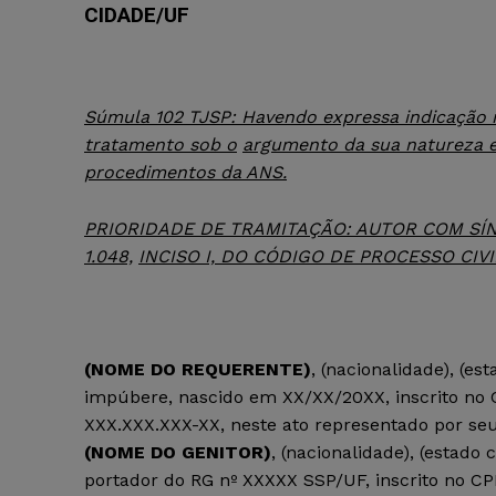
CIDADE/UF
Súmula 102 TJSP: Havendo expressa indicação 
tratamento sob o
argumento da sua natureza e
procedimentos da ANS.
PRIORIDADE DE TRAMITAÇÃO: AUTOR COM S
1.048,
INCISO I, DO CÓDIGO DE PROCESSO CIVI
(NOME DO REQUERENTE)
, (nacionalidade), (est
impúbere, nascido em XX/XX/20XX, inscrito no 
XXX.XXX.XXX-XX, neste ato representado por seu
(NOME DO GENITOR)
, (nacionalidade), (estado ci
portador do RG nº XXXXX SSP/UF, inscrito no CP