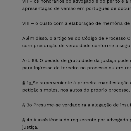
VII – os honorários do advogado e do perito e 
apresentação de versão em português de docum
VIII – o custo com a elaboração de memória de 
Além disso, o artigo 99 do Código de Processo Ci
com presunção de veracidade conforme a segui
Art. 99. O pedido de gratuidade da justiça pode 
para ingresso de terceiro no processo ou em re
§ 1
o
Se superveniente à primeira manifestação 
petição simples, nos autos do próprio processo
§ 3
o
Presume-se verdadeira a alegação de insuf
§ 4
o
A assistência do requerente por advogado 
justiça.