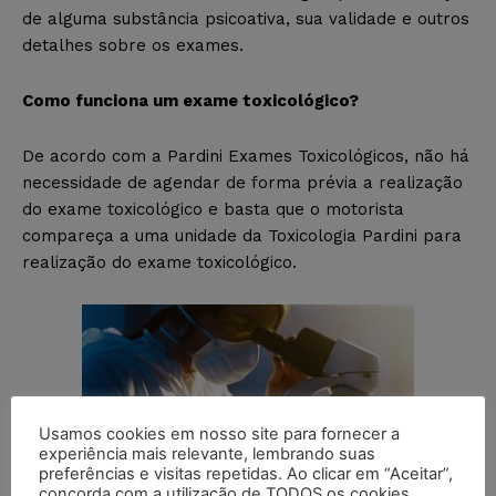
de alguma substância psicoativa, sua validade e outros
detalhes sobre os exames.
Como funciona um exame toxicológico?
De acordo com a Pardini Exames Toxicológicos, não há
necessidade de agendar de forma prévia a realização
do exame toxicológico e basta que o motorista
compareça a uma unidade da Toxicologia Pardini para
realização do exame toxicológico.
Usamos cookies em nosso site para fornecer a
experiência mais relevante, lembrando suas
preferências e visitas repetidas. Ao clicar em “Aceitar”,
concorda com a utilização de TODOS os cookies.