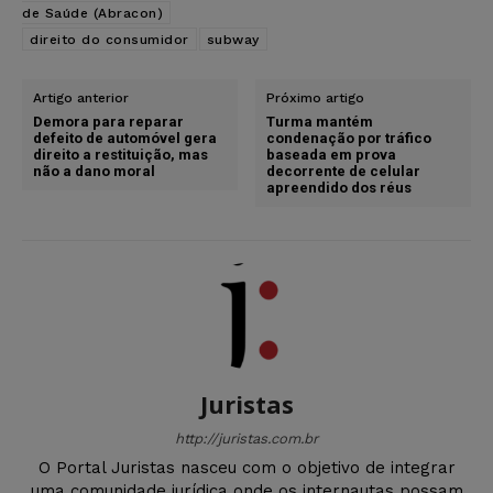
de Saúde (Abracon)
direito do consumidor
subway
Artigo anterior
Próximo artigo
Demora para reparar
Turma mantém
defeito de automóvel gera
condenação por tráfico
direito a restituição, mas
baseada em prova
não a dano moral
decorrente de celular
apreendido dos réus
Juristas
http://juristas.com.br
O Portal Juristas nasceu com o objetivo de integrar
uma comunidade jurídica onde os internautas possam