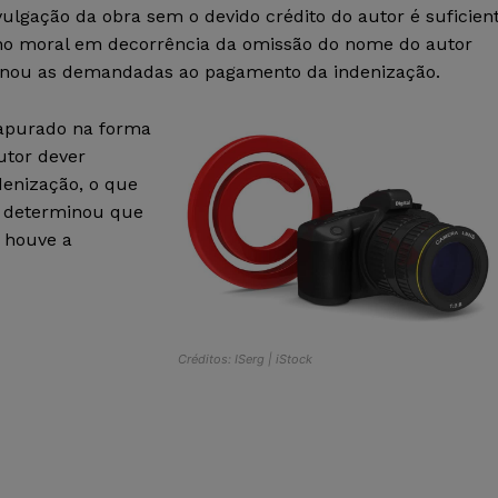
ivulgação da obra sem o devido crédito do autor é suficien
ano moral em decorrência da omissão do nome do autor
ndenou as demandadas ao pagamento da indenização.
 apurado na forma
utor dever
denização, o que
A, determinou que
e houve a
Créditos: ISerg | iStock