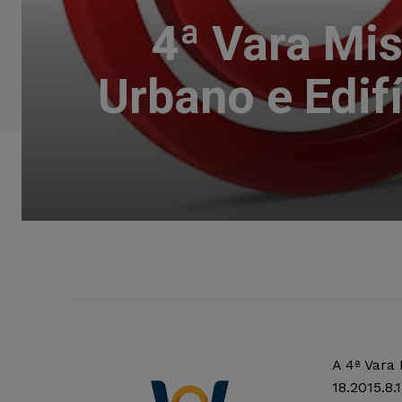
4ª Vara Mi
Urbano e Edifí
A 4ª Vara
18.2015.8