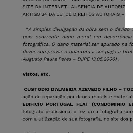
SITE DA INTERNET– AUSENCIA DE AUTORIZA
ARTIGO 24 DA LEI DE DIREITOS AUTORAIS –IN
“
A simples divulgação da obra sem o devido c
pois ocorrente dano moral em decorrênc
fotográfica. O dano material ser apurado na 
dever comprovar o quantum a ser pago a títul
Augusto Paura Peres – DJPE 13.05.2006) .
Vistos, etc.
CUSTODIO D’ALMEIDA AZEVEDO FILHO – TO
ação de reparação por danos morais e materia
EDIFICIO PORTUGAL FLAT (CONDOMINIO E
fotografo profissional e fez uma fotografia c
com a utilização de sua fotografia, no site dos