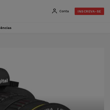
Conta
INSCREVA-SE
dências