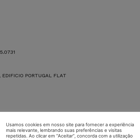
5.0731
, EDIFICIO PORTUGAL FLAT
Usamos cookies em nosso site para fornecer a experiência
mais relevante, lembrando suas preferências e visitas
repetidas. Ao clicar em “Aceitar”, concorda com a utilização
O MORAL E MATERIAL –– UTILIZAÇÃO DE FOTOGRAFIA 