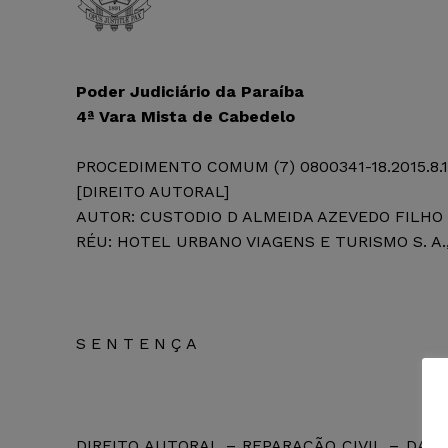
Poder Judiciário
da Paraíba
4ª Vara Mista de Cabedelo
PROCEDIMENTO COMUM (7) 0800341-18.2015.8.1
[DIREITO AUTORAL]
AUTOR: CUSTODIO D ALMEIDA AZEVEDO FILHO
RÉU: HOTEL URBANO VIAGENS E TURISMO S. A.
S E N T E N Ç A
DIREITO AUTORAL – REPARAÇÃO CIVIL – DAN