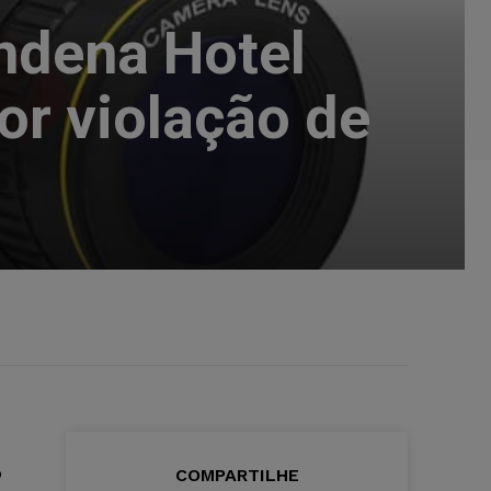
ndena Hotel
por violação de
o
COMPARTILHE