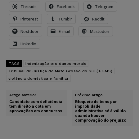
Threads
Facebook
Telegram
Pinterest
Tumblr
Reddit
Nextdoor
E-mail
Mastodon
LinkedIn
TAGS
Indenização pro danos morais
Tribunal de Justiça de Mato Grosso do Sul (TJ-MS)
violência doméstica e familiar
Artigo anterior
Próximo artigo
Candidato com deficiência
Bloqueio de bens por
tem direito a cota em
improbidade
aprovações em concursos
administrativa só é válido
quando houver
comprovação do prejuízo