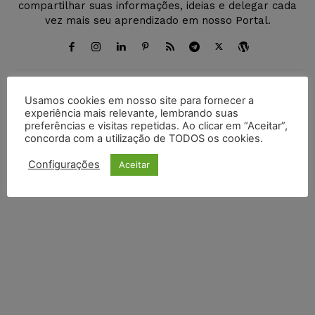
compartilhar suas informações, ideias e delegar cada
vez mais seu aprendizado em nosso Portal.
Usamos cookies em nosso site para fornecer a
DEIXE UM COMENTÁRIO
experiência mais relevante, lembrando suas
preferências e visitas repetidas. Ao clicar em “Aceitar”,
Default Comments (0)
Facebook Comments
Disqus Comments
concorda com a utilização de TODOS os cookies.
Configurações
Aceitar