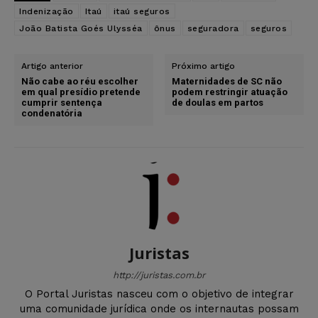
Indenização
Itaú
itaú seguros
João Batista Goés Ulysséa
ônus
seguradora
seguros
Artigo anterior
Próximo artigo
Não cabe ao réu escolher
Maternidades de SC não
em qual presídio pretende
podem restringir atuação
cumprir sentença
de doulas em partos
condenatória
Juristas
http://juristas.com.br
O Portal Juristas nasceu com o objetivo de integrar
uma comunidade jurídica onde os internautas possam