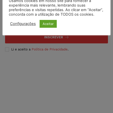
Usamos cookies em nosso site para fornecer a
experiência mais relevante, lembrando suas
Inscreva-se
preferências e visitas repetidas. Ao clicar em “Aceitar”,
concorda com a utilização de TODOS os cookies.
Configurações
Aceitar
INSCREVER
Li e aceito a
Política de Privacidade
.