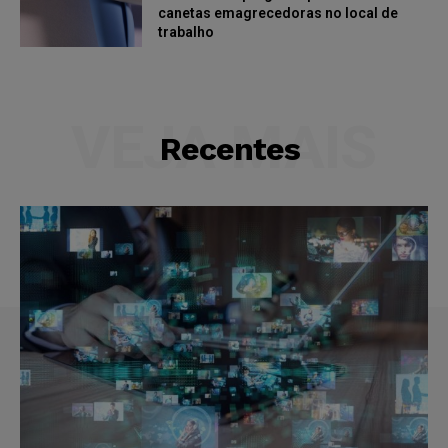
canetas emagrecedoras no local de
trabalho
VEJA MAIS
Recentes