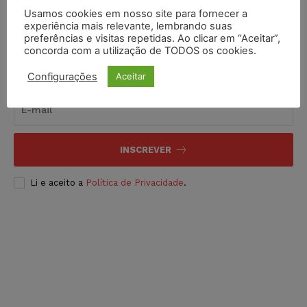
Usamos cookies em nosso site para fornecer a
experiência mais relevante, lembrando suas
preferências e visitas repetidas. Ao clicar em “Aceitar”,
concorda com a utilização de TODOS os cookies.
Inscreva-se
Configurações
Aceitar
INSCREVER
Li e aceito a
Política de Privacidade
.