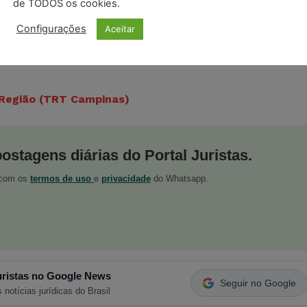
de TODOS os cookies.
 dano, e as moléstias sofridas pelo autor, bem como o
Configurações
Aceitar
 similares, com a agravante de que o acidente ocorreu
m horário noturno, o que é vedado por lei.
. Região (TRT Campinas)
postagens diárias do Portal Juristas.
o com os
termos de uso
e
privacidade
do Whatsapp.
ristas no Google News
Seguir no Google
 notícias jurídicas do Brasil