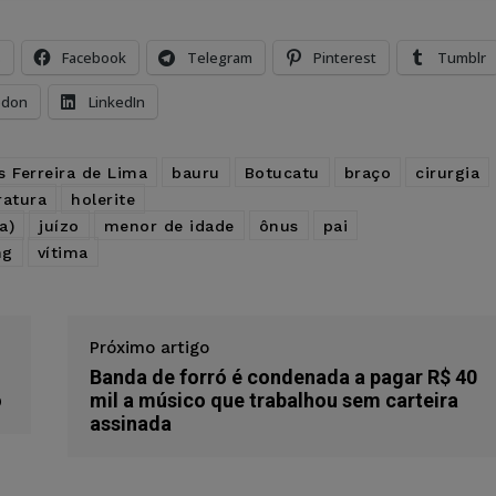
s
Facebook
Telegram
Pinterest
Tumblr
odon
LinkedIn
s Ferreira de Lima
bauru
Botucatu
braço
cirurgia
ratura
holerite
a)
juízo
menor de idade
ônus
pai
ng
vítima
Próximo artigo
Banda de forró é condenada a pagar R$ 40
o
mil a músico que trabalhou sem carteira
assinada