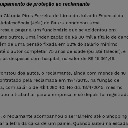
uipamento de proteção ao reclamante
a Cláudia Pires Ferreira de Lima do Juizado Especial da
e Adolescência (Jeia) de Bauru condenou uma
esa a pagar a um funcionário que se acidentou em
ntre outros, uma indenização de R$ 30 mil a título de dan
lém de uma pensão fixada em 32% do salário mínimo
até o autor completar 75 anos de idade (ou até falecer), e
 as despesas com hospital, no valor de R$ 15.361,49.
onstou dos autos, o reclamante, ainda com menos de 18
 contratado pela reclamada em 19/1/2015, na função de
ia, com salário de R$ 1.280,40. No dia 18/4/2015, mesmo
uou a trabalhar para a empresa, e só depois foi registrad
e, o reclamante acompanhou o serralheiro até o Shopping
r a letra da caixa de um painel. Quando subiu na escada