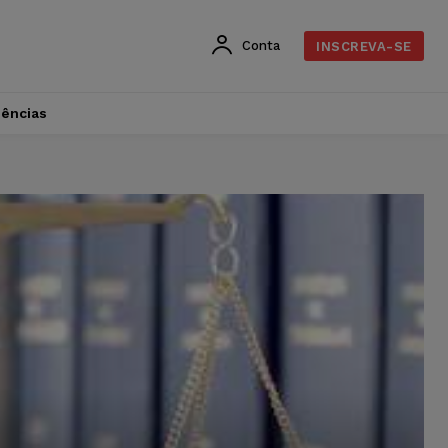
Conta
INSCREVA-SE
dências