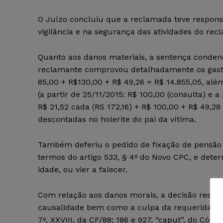
O Juízo concluiu que a reclamada teve responsab
vigilância e na segurança das atividades do rec
Quanto aos danos materiais, a sentença conde
reclamante comprovou detalhadamente os gasto
85,00 + R$130,00 + R$ 49,26 = R$ 14.855,05, a
(a partir de 25/11/2015: R$ 100,00 (consulta) e a
R$ 21,52 cada (RS 172,16) + R$ 100,00 + R$ 49,28
descontadas no holerite do pai da vítima.
Também deferiu o pedido de fixação de pensão 
termos do artigo 533, § 4º do Novo CPC, e dete
idade, ou vier a falecer.
Com relação aos danos morais, a decisão ressa
causalidade bem como a culpa da requerida, o r
7º, XXVIII, da CF/88; 186 e 927, “caput”, do Códi