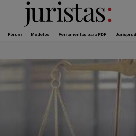
Fórum
Modelos
Ferramentas para PDF
Jurispru