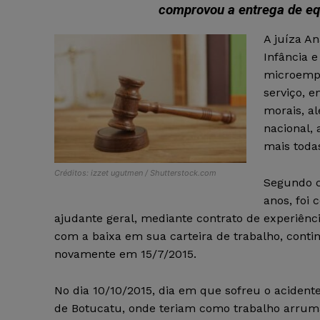
comprovou a entrega de eq
A juíza An
Infância 
microempr
serviço, e
morais, a
nacional, 
mais todas
Créditos: izzet ugutmen / Shutterstock.com
Segundo c
anos, foi
ajudante geral, mediante contrato de experiênc
com a baixa em sua carteira de trabalho, contin
novamente em 15/7/2015.
No dia 10/10/2015, dia em que sofreu o acident
de Botucatu, onde teriam como trabalho arruma