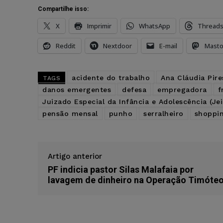
Compartilhe isso:
X
Imprimir
WhatsApp
Thread
Reddit
Nextdoor
E-mail
Mast
acidente do trabalho
Ana Cláudia Pire
TAGS
danos emergentes
defesa
empregadora
f
Juizado Especial da Infância e Adolescência (Jei
pensão mensal
punho
serralheiro
shoppi
Artigo anterior
PF indicia pastor Silas Malafaia por
lavagem de dinheiro na Operação Timóte