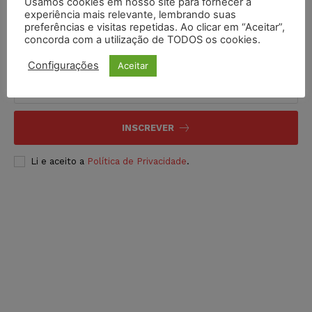
Usamos cookies em nosso site para fornecer a
experiência mais relevante, lembrando suas
preferências e visitas repetidas. Ao clicar em “Aceitar”,
concorda com a utilização de TODOS os cookies.
Inscreva-se
Configurações
Aceitar
INSCREVER
Li e aceito a
Política de Privacidade
.