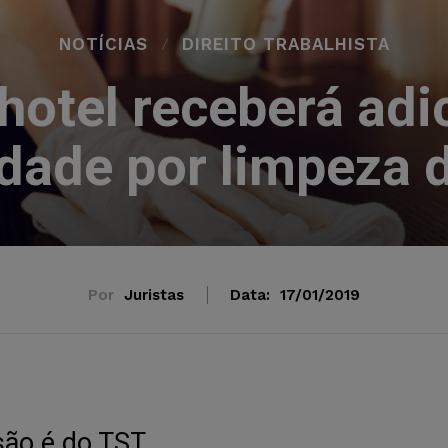
NOTÍCIAS
DIREITO TRABALHISTA
hotel receberá ad
idade por limpeza 
Por
Juristas
Data:
17/01/2019
são é do TST.