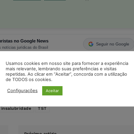
ristas no Google News
Seguir no Google
 notícias jurídicas do Brasil
Usamos cookies em nosso site para fornecer a experiência
mais relevante, lembrando suas preferências e visitas
s
Facebook
Telegram
Pinterest
Tumblr
repetidas. Ao clicar em “Aceitar”, concorda com a utilização
de TODOS os cookies.
odon
LinkedIn
Configurações
Aceitar
de insalubridade em grau máximo
camareira
insalubridade
TST