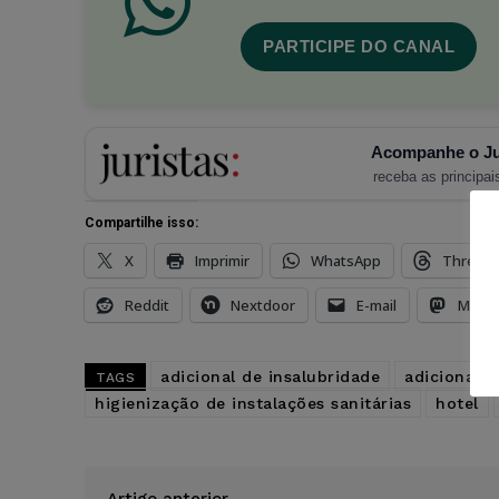
PARTICIPE DO CANAL
Acompanhe o Ju
receba as principais
Compartilhe isso:
X
Imprimir
WhatsApp
Thread
Reddit
Nextdoor
E-mail
Mast
adicional de insalubridade
adicional 
TAGS
higienização de instalações sanitárias
hotel