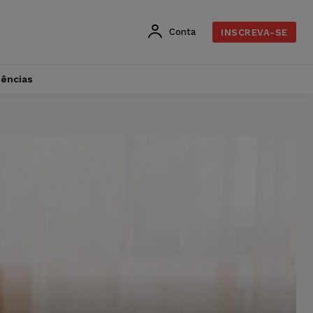
Conta
INSCREVA-SE
dências