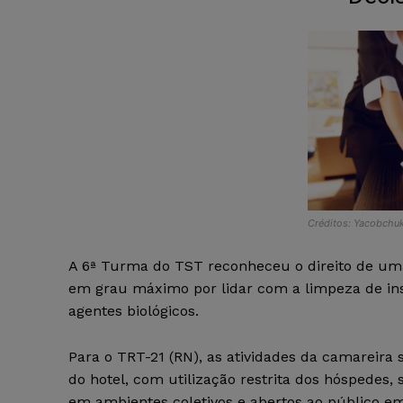
Créditos: Yacobchuk
A 6ª Turma do TST reconheceu o direito de uma 
em grau máximo por lidar com a limpeza de inst
agentes biológicos.
Para o TRT-21 (RN), as atividades da camareira 
do hotel, com utilização restrita dos hóspedes,
em ambientes coletivos e abertos ao público em 