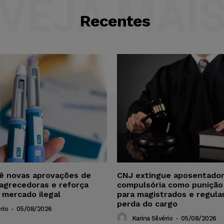
VEJA MAI
Recentes
vê novas aprovações de
CNJ extingue aposentador
agrecedoras e reforça
compulsória como punição
 mercado ilegal
para magistrados e regul
perda do cargo
rio
-
05/08/2026
Karina Silvério
-
05/08/2026