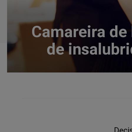
Camareira de 
de insalubr
Deci