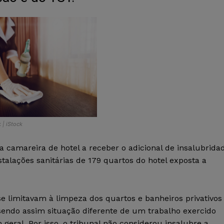
 | iStock
camareira de hotel a receber o adicional de insalubrida
alações sanitárias de 179 quartos do hotel exposta a
se limitavam à limpeza dos quartos e banheiros privativos
 sendo assim situação diferente de um trabalho exercido
geral. Por isso, o tribunal não considerou insalubre a