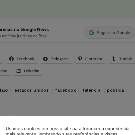
ristas no Google News
Seguir no Google
 notícias jurídicas do Brasil
s
Facebook
Telegram
Pinterest
Tumblr
odon
LinkedIn
dalo
estados unidos
facebook
falência
política
Próximo artigo
Usamos cookies em nosso site para fornecer a experiência
e
Acordo coletivo que permitia venda de
mais relevante, lembrando suas preferências e visitas