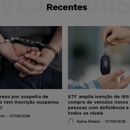
VEJA MAI
Recentes
reso por suspeita de
STF amplia isenção de IBS
ho tem inscrição suspensa
compra de veículos novos 
O
pessoas com deficiência e
todos os níveis
rio
-
07/08/2026
Karina Silvério
-
07/08/2026