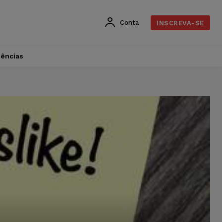
Conta
INSCREVA-SE
dências