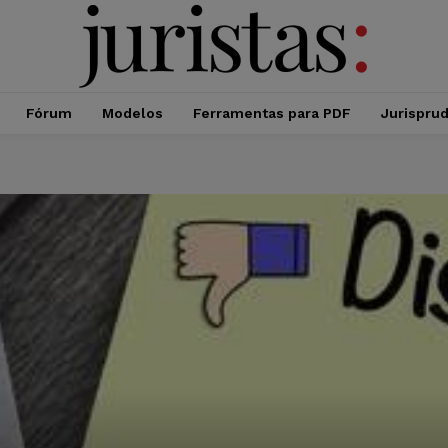
Fórum
Modelos
Ferramentas para PDF
Jurispru