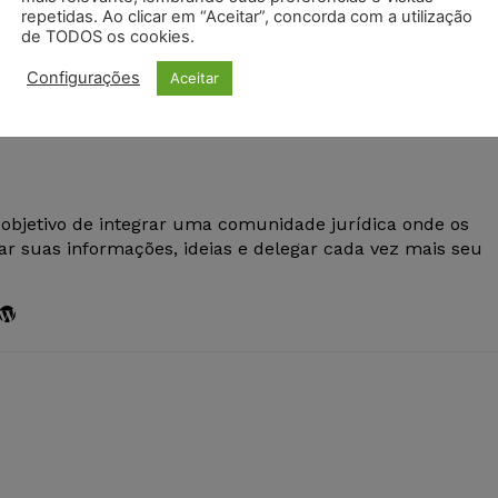
T
ferramentas a funcionários é anulado pelo
repetidas. Ao clicar em “Aceitar”, concorda com a utilização
TST
de TODOS os cookies.
Configurações
Aceitar
 objetivo de integrar uma comunidade jurídica onde os
r suas informações, ideias e delegar cada vez mais seu