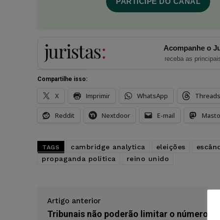
PARTICIPE DO CANAL
Acompanhe o Ju
receba as principais
Compartilhe isso:
X
Imprimir
WhatsApp
Thread
Reddit
Nextdoor
E-mail
Mast
cambridge analytica
eleições
escân
TAGS
propaganda política
reino unido
Artigo anterior
Tribunais não poderão limitar o número d