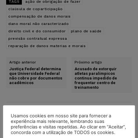
TAGS
ação de obrigação de fazer
claúsula de coparticipação
compensação de danos morais
dano moral não caracterizado
direito civil e do consumidor
plano de saúde
previsão contratual expressa
reparação de danos materias e morais
Artigo anterior
Próximo artigo
Justiça Federal determina
Acusado de extorquir
que Universidade Federal
atletas paralímpicos
não cobre por documentos
continua impedido de
acadêmicos
frequentar centro de
treinamento
Usamos cookies em nosso site para fornecer a
experiência mais relevante, lembrando suas
preferências e visitas repetidas. Ao clicar em “Aceitar”,
concorda com a utilização de TODOS os cookies.