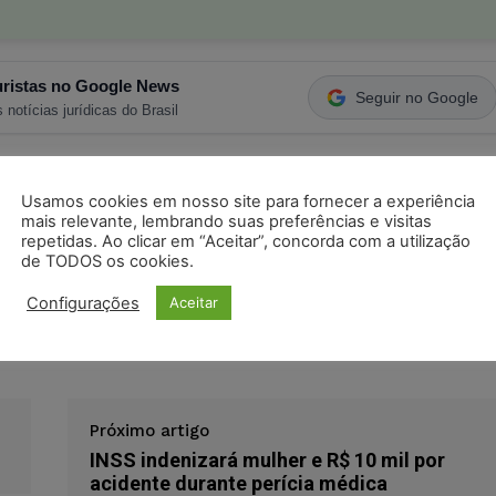
ristas no Google News
Seguir no Google
 notícias jurídicas do Brasil
s
Facebook
Telegram
Pinterest
Tumblr
Usamos cookies em nosso site para fornecer a experiência
mais relevante, lembrando suas preferências e visitas
odon
LinkedIn
repetidas. Ao clicar em “Aceitar”, concorda com a utilização
de TODOS os cookies.
Configurações
Aceitar
limite de idade
militar
militar temporário
Próximo artigo
INSS indenizará mulher e R$ 10 mil por
acidente durante perícia médica