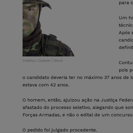
para c
Um ho
técnic
Após 
candid
defini
Créditos: Czanner | iStock
Contud
pois p
o candidato deveria ter no máximo 37 anos de i
estava com 42 anos.
O homem, então, ajuizou ação na Justiça Federal
afastado do processo seletivo, alegando que som
Forças Armadas, e não o edital de um concurso
O pedido foi julgado procedente.