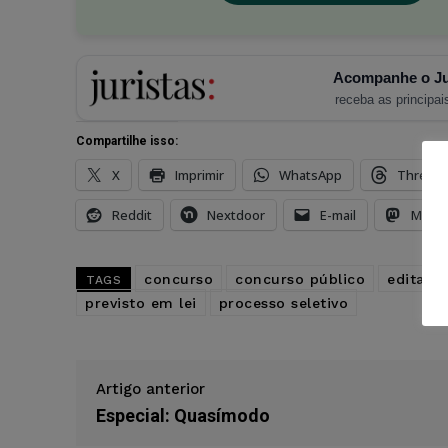
Acompanhe o Ju
receba as principais
Compartilhe isso:
X
Imprimir
WhatsApp
Thread
Reddit
Nextdoor
E-mail
Mast
concurso
concurso público
edital
TAGS
previsto em lei
processo seletivo
Artigo anterior
Especial: Quasímodo