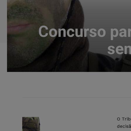
Concurso par
sem
O Trib
decis