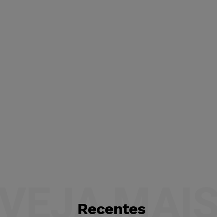
VEJA MAI
Recentes