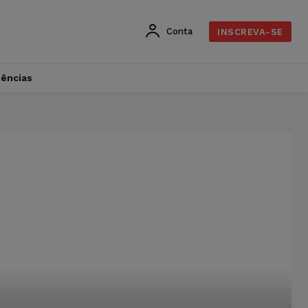
Conta
INSCREVA-SE
dências