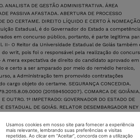
 ANALISTA DE GESTÃO ADMINISTRATIVA. ÁREA
DADE PASSIVA AFASTADA. ABERTURA DE PROCESSO
DE DO CERTAME. DIREITO LÍQUIDO E CERTO À NOMEAÇÃO
stituição Estadual, é do Governador do Estado a competênci
dos em concurso público, portanto, é parte legitima par
. II- O Reitor da Universidade Estadual de Goiás também 
 do writ, pois foi o responsável pela realização do concur
 – A mera expectativa de direito do candidato aprovado em
ido e certo a ser amparado por meio do remédio heroico,
urso, a Administração tem promovido contratações
as do cargo objeto do certame. SEGURANÇA CONCEDIDA.
.2015.8.09.0000 (201594500207). COMARCA DE GOIÂNIA
E OUTRO. 1º IMPETRADO: GOVERNADOR DO ESTADO DE
ADE ESTADUAL DE GOIÁS. RELATOR DESEMBARGADOR NEY
Usamos cookies em nosso site para fornecer a experiência
mais relevante, lembrando suas preferências e visitas
repetidas. Ao clicar em “Aceitar”, concorda com a utilização