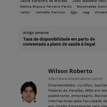
Jeová Sardinha de Moraes
João Waldeck Félix
Nelma Branco Ferreira Perilo
Nicomedes Domi
reitor
remédio heroico
tjgo
ueg
Univer
Artigo anterior
Taxa de disponibilidade em parto de
conveniada a plano de saúde é ilegal
Wilson Roberto
http://www.wilsonroberto.com.br
Empreendedor Jurídico, bachar
Federal da Paraíba, MBA em Ges
palestrante, empresário, Bachar
Internacional pela Faculdade de
em Direito Empresarial pela mes