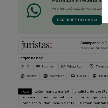
Participe e receba as 
Ao entrar você está ciente e de acord
PARTICIPE DO CANAL
Acompanhe o Ju
receba as principais
Compartilhe isso:
X
Imprimir
WhatsApp
Thread
Reddit
Nextdoor
E-mail
Mast
ação mandamental
analista de gestão
TAGS
certame
concurso público
direito líquido e
Francisco Vildon José Valente
Gerson Santana