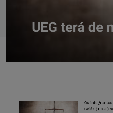
UEG terá de 
Os integrantes
Goiás (TJGO) s