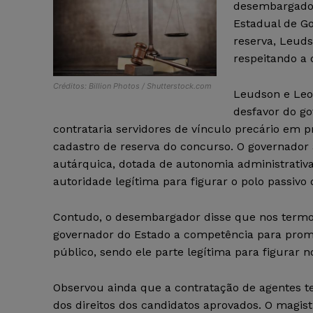
desembargador
Estadual de G
reserva, Leud
respeitando a 
Créditos: Billion Photos / Shutterstock.com
Leudson e Le
desfavor do g
contrataria servidores de vínculo precário em 
cadastro de reserva do concurso. O governador
autárquica, dotada de autonomia administrativa,
autoridade legítima para figurar o polo passivo 
Contudo, o desembargador disse que nos termos d
governador do Estado a competência para pro
público, sendo ele parte legítima para figurar n
Observou ainda que a contratação de agentes te
dos direitos dos candidatos aprovados. O magi