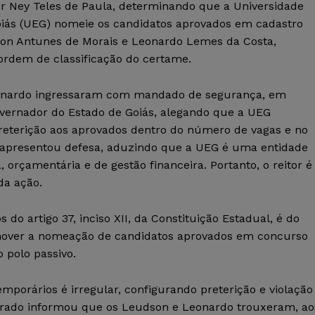
 Ney Teles de Paula, determinando que a Universidade
oiás (UEG) nomeie os candidatos aprovados em cadastro
son Antunes de Morais e Leonardo Lemes da Costa,
ordem de classificação do certame.
onardo ingressaram com mandado de segurança, em
overnador do Estado de Goiás, alegando que a UEG
preterição aos aprovados dentro do número de vagas e no
 apresentou defesa, aduzindo que a UEG é uma entidade
 orçamentária e de gestão financeira. Portanto, o reitor é
da ação.
o artigo 37, inciso XII, da Constituição Estadual, é do
mover a nomeação de candidatos aprovados em concurso
o polo passivo.
mporários é irregular, configurando preterição e violação
strado informou que os Leudson e Leonardo trouxeram, ao