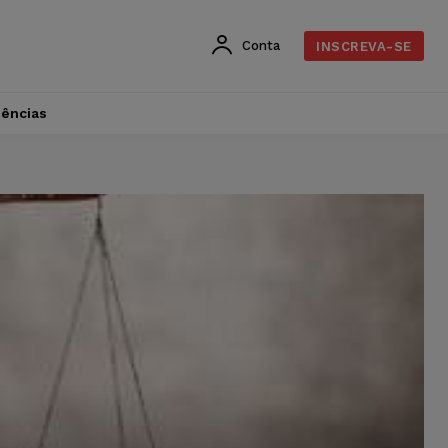
Conta
INSCREVA-SE
dências