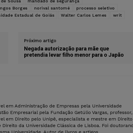
 de Sousa
mandado de segurança
ngos Borges
norival santomé
processo seletivo
sidade Estadual de Goiás
Walter Carlos Lemes
writ
Próximo artigo
Negada autorização para mãe que
pretendia levar filho menor para o Japão
el em Administração de Empresas pela Universidade
tão Empresarial pela Fundação Getúlio Vargas, professor,
el em Direito pelo Unipê, especialista e mestre em Direito
 Direito da Universidade Clássica de Lisboa. Foi doutoran
ma Universidade. Autor de livros e artigos.