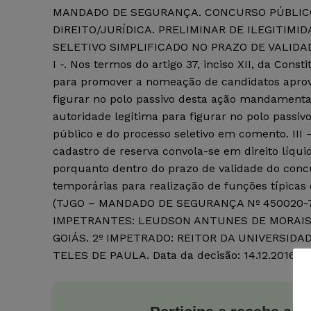
MANDADO DE SEGURANÇA. CONCURSO PÚBLICO.
DIREITO/JURÍDICA. PRELIMINAR DE ILEGITIMI
SELETIVO SIMPLIFICADO NO PRAZO DE VALIDA
I -. Nos termos do artigo 37, inciso XII, da Con
para promover a nomeação de candidatos aprova
figurar no polo passivo desta ação mandamental
autoridade legítima para figurar no polo passivo
público e do processo seletivo em comento. III
cadastro de reserva convola-se em direito líqu
porquanto dentro do prazo de validade do conc
temporárias para realização de funções típic
(TJGO – MANDADO DE SEGURANÇA Nº 450020-79
IMPETRANTES: LEUDSON ANTUNES DE MORAIS 
GOIÁS. 2º IMPETRADO: REITOR DA UNIVERSID
TELES DE PAULA. Data da decisão: 14.12.2016)