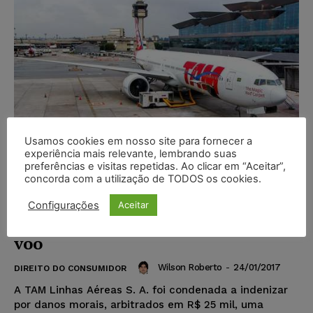
Usamos cookies em nosso site para fornecer a
experiência mais relevante, lembrando suas
preferências e visitas repetidas. Ao clicar em “Aceitar”,
concorda com a utilização de TODOS os cookies.
TAM Linhas Aéreas é condenada
por não prestar assistência a
Configurações
Aceitar
passageira após cancelamento de
voo
Wilson Roberto
-
24/01/2017
DIREITO DO CONSUMIDOR
A TAM Linhas Aéreas S. A. foi condenada a indenizar
por danos morais, arbitrados em R$ 25 mil, uma