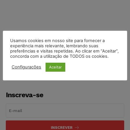
Usamos cookies em nosso site para fornecer a
experiência mais relevante, lembrando suas
COMPARTILHE
preferências e visitas repetidas. Ao clicar em “Aceitar”,
concorda com a utilização de TODOS os cookies.
Configurações
Aceitar
Inscreva-se
INSCREVER