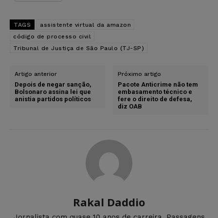
TAGS
assistente virtual da amazon
código de processo civil
Tribunal de Justiça de São Paulo (TJ-SP)
Artigo anterior
Próximo artigo
Depois de negar sanção,
Pacote Anticrime não tem
Bolsonaro assina lei que
embasamento técnico e
anistia partidos políticos
fere o direito de defesa,
diz OAB
Rakal Daddio
Jornalista com quase 10 anos de carreira. Passagens