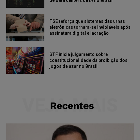
de data centers de IA no Brasil
TSE reforça que sistemas das urnas
eletrônicas tornam-se invioláveis após
assinatura digital e lacração
STF inicia julgamento sobre
constitucionalidade da proibição dos
jogos de azar no Brasil
VEJA MAIS
Recentes