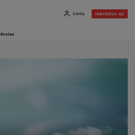
Conta
INSCREVA-SE
dências