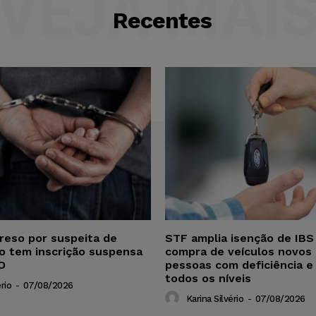
VEJA MAI
Recentes
reso por suspeita de
STF amplia isenção de IBS
ho tem inscrição suspensa
compra de veículos novos 
O
pessoas com deficiência e
todos os níveis
rio
-
07/08/2026
Karina Silvério
-
07/08/2026