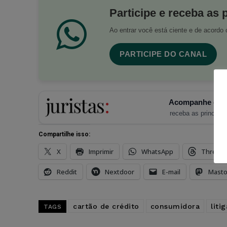
Participe e receba as 
Ao entrar você está ciente e de acord
PARTICIPE DO CANAL
Acompanhe o Ju
receba as principais
Compartilhe isso:
X
Imprimir
WhatsApp
Thread
Reddit
Nextdoor
E-mail
Mast
cartão de crédito
consumidora
liti
TAGS