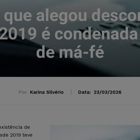
que alegou desco
2019 é condenada p
de má-fé
Por
Karina Silvério
Data:
23/03/2026
xistência de
esde 2019 teve