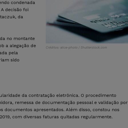
sendo condenada
A decisão foi
Staczuk, da
vida no montante
ob a alegação de
Créditos: alice-photo / Shutterstock.com
ada pela
riam sido
ularidade da contratação eletrônica. O procedimento
umidora, remessa de documentação pessoal e validação por
os documentos apresentados. Além disso, constou nos
 2019, com diversas faturas quitadas regularmente.