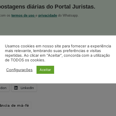
postagens diárias do Portal Juristas.
o com os
termos de uso
e
privacidade
do Whatsapp.
Usamos cookies em nosso site para fornecer a experiência
mais relevante, lembrando suas preferências e visitas
ristas no Google News
Seguir no Google
repetidas. Ao clicar em “Aceitar”, concorda com a utilização
 notícias jurídicas do Brasil
de TODOS os cookies.
Configurações
Aceitar
s
Facebook
Telegram
Pinterest
Tumblr
odon
LinkedIn
gância de má-fé