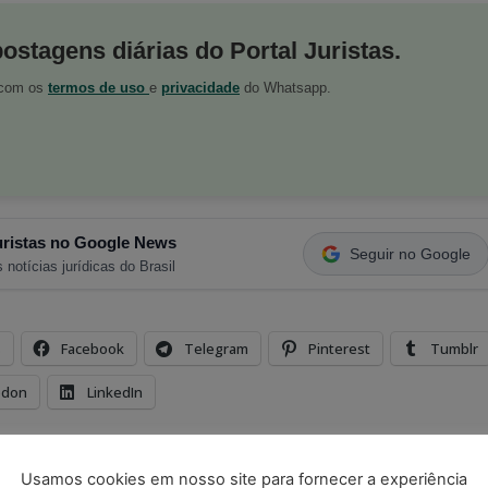
postagens diárias do Portal Juristas.
o com os
termos de uso
e
privacidade
do Whatsapp.
ristas no Google News
Seguir no Google
 notícias jurídicas do Brasil
s
Facebook
Telegram
Pinterest
Tumblr
odon
LinkedIn
penhora
Usamos cookies em nosso site para fornecer a experiência