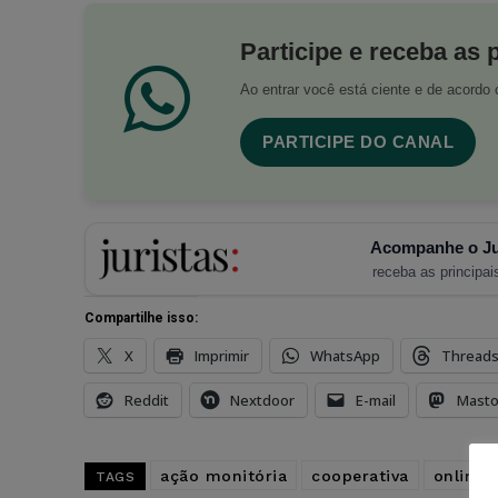
Participe e receba as 
Ao entrar você está ciente e de acord
PARTICIPE DO CANAL
Acompanhe o Ju
receba as principais
Compartilhe isso:
X
Imprimir
WhatsApp
Thread
Reddit
Nextdoor
E-mail
Mast
ação monitória
cooperativa
online
TAGS