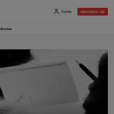
Conta
INSCREVA-SE
dências