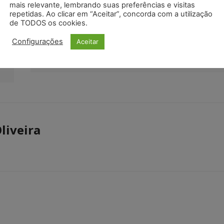
mais relevante, lembrando suas preferências e visitas
repetidas. Ao clicar em “Aceitar”, concorda com a utilização
de TODOS os cookies.
Próximo artigo
Configurações
Aceitar
TRT da 7ª Região (CE) é o primeiro a
migrar 100% de seu acervo para o PJe
liveira