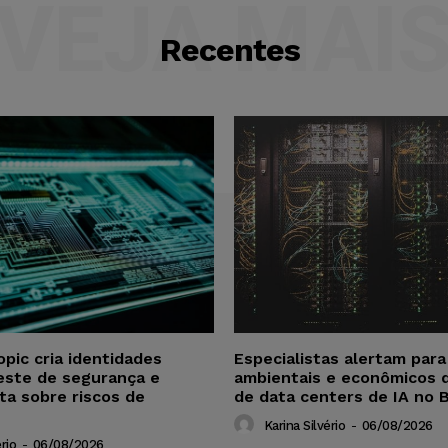
VEJA MAI
Recentes
opic cria identidades
Especialistas alertam par
este de segurança e
ambientais e econômicos 
ta sobre riscos de
de data centers de IA no B
Karina Silvério
-
06/08/2026
rio
-
06/08/2026