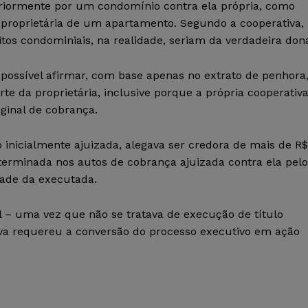
eriormente por um condomínio contra ela própria, como
proprietária de um apartamento. Segundo a cooperativa,
itos condominiais, na realidade, seriam da verdadeira don
possível afirmar, com base apenas no extrato de penhora
e da proprietária, inclusive porque a própria cooperativ
iginal de cobrança.
 inicialmente ajuizada, alegava ser credora de mais de R$
eterminada nos autos de cobrança ajuizada contra ela pelo
dade da executada.
al – uma vez que não se tratava de execução de título
ativa requereu a conversão do processo executivo em ação