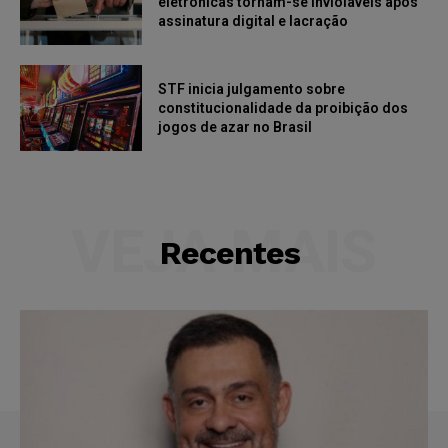
eletrônicas tornam-se invioláveis após
assinatura digital e lacração
STF inicia julgamento sobre
constitucionalidade da proibição dos
jogos de azar no Brasil
VEJA MAIS
Recentes