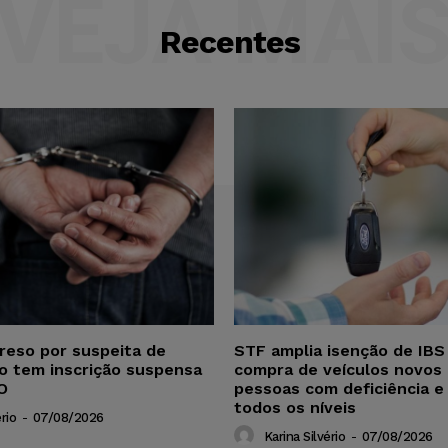
VEJA MAI
Recentes
reso por suspeita de
STF amplia isenção de IBS
ho tem inscrição suspensa
compra de veículos novos 
O
pessoas com deficiência e
todos os níveis
rio
-
07/08/2026
Karina Silvério
-
07/08/2026