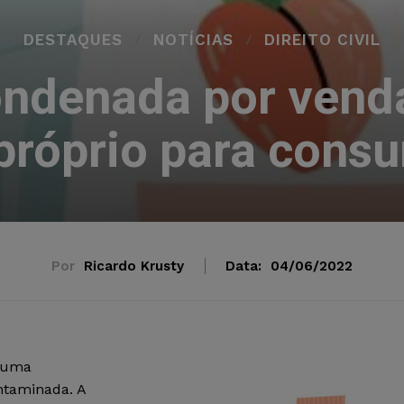
DESTAQUES
NOTÍCIAS
DIREITO CIVIL
ndenada por vend
próprio para cons
Por
Ricardo Krusty
Data:
04/06/2022
r uma
ntaminada. A