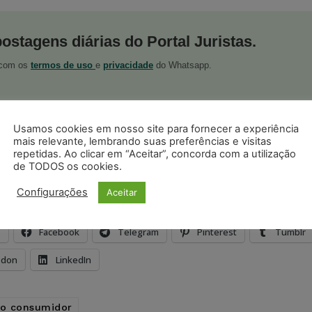
postagens diárias do Portal Juristas.
o com os
termos de uso
e
privacidade
do Whatsapp.
Usamos cookies em nosso site para fornecer a experiência
mais relevante, lembrando suas preferências e visitas
repetidas. Ao clicar em “Aceitar”, concorda com a utilização
ristas no Google News
de TODOS os cookies.
Seguir no Google
 notícias jurídicas do Brasil
Configurações
Aceitar
s
Facebook
Telegram
Pinterest
Tumblr
odon
LinkedIn
do consumidor