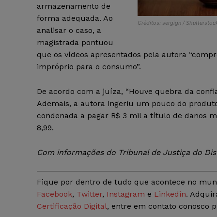
armazenamento de
forma adequada. Ao
Créditos: sergign / Shuttersto
analisar o caso, a
magistrada pontuou
que os vídeos apresentados pela autora “comp
impróprio para o consumo”.
De acordo com a juíza, “Houve quebra da confia
Ademais, a autora ingeriu um pouco do produto,
condenada a pagar R$ 3 mil a título de danos m
8,99.
Com informações do Tribunal de Justiça do Dist
Fique por dentro de tudo que acontece no mun
Facebook
,
Twitter
,
Instagram
e
Linkedin
. Adquir
Certificação Digital
, entre em contato conosco 