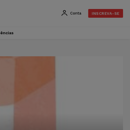
Conta
INSCREVA-SE
dências