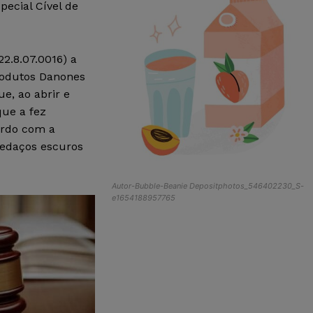
pecial Cível de
2.8.07.0016) a
rodutos Danones
e, ao abrir e
que a fez
ordo com a
pedaços escuros
Autor-Bubble-Beanie Depositphotos_546402230_S-
e1654188957765