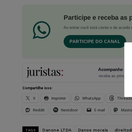
Participe e receba as 
Ao entrar você está ciente e de acord
PARTICIPE DO CANAL
Acompanhe o Ju
receba as principais
Compartilhe isso:
X
Imprimir
WhatsApp
Thread
Reddit
Nextdoor
E-mail
Mast
Danone LTDA
Danos morais
direito
TAGS