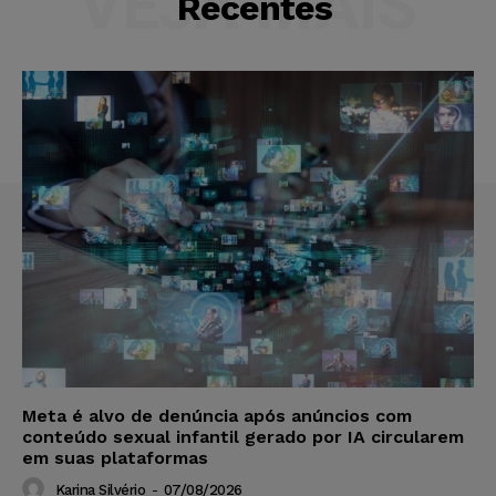
VEJA MAIS
Recentes
Meta é alvo de denúncia após anúncios com
conteúdo sexual infantil gerado por IA circularem
em suas plataformas
Karina Silvério
-
07/08/2026