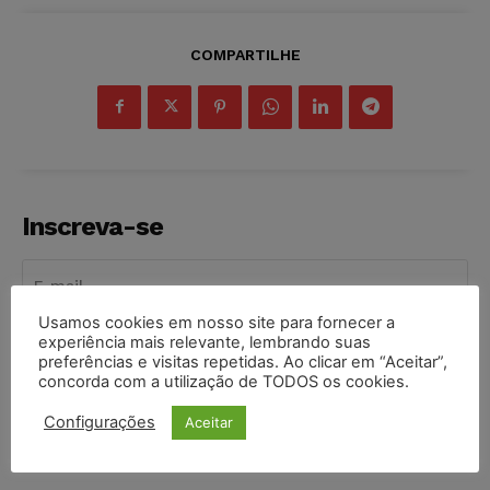
COMPARTILHE
Inscreva-se
Usamos cookies em nosso site para fornecer a
experiência mais relevante, lembrando suas
INSCREVER
preferências e visitas repetidas. Ao clicar em “Aceitar”,
concorda com a utilização de TODOS os cookies.
Li e aceito a
Política de Privacidade
.
Configurações
Aceitar