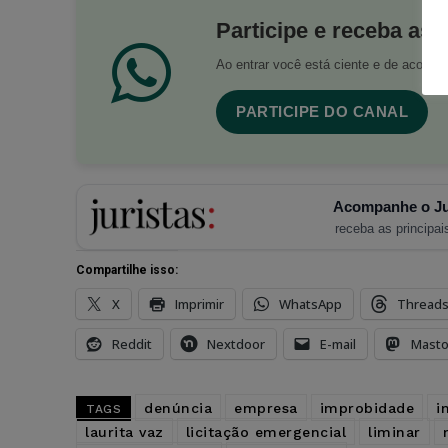
Participe e receba as 
Ao entrar você está ciente e de acord
PARTICIPE DO CANAL
Acompanhe o Ju
receba as principais
Compartilhe isso:
X
Imprimir
WhatsApp
Thread
Reddit
Nextdoor
E-mail
Mast
denúncia
empresa
improbidade
i
TAGS
laurita vaz
licitação emergencial
liminar