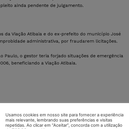
 pleito ainda pendente de julgamento.
 da Viação Atibaia e do ex-prefeito do município José
probidade administrativa, por fraudarem licitações.
o Paulo, o gestor teria forjado situações de emergência
006, beneficiando a Viação Atibaia.
Usamos cookies em nosso site para fornecer a experiência
mais relevante, lembrando suas preferências e visitas
repetidas. Ao clicar em “Aceitar”, concorda com a utilização