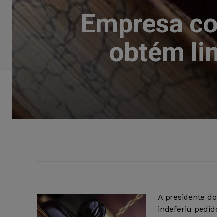
Empresa co
obtém lim
A presidente do
indeferiu pedido