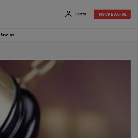
Conta
INSCREVA-SE
dências