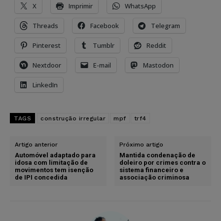
X
Imprimir
WhatsApp
Threads
Facebook
Telegram
Pinterest
Tumblr
Reddit
Nextdoor
E-mail
Mastodon
LinkedIn
TAGS
construção irregular
mpf
trf4
Artigo anterior
Próximo artigo
Automóvel adaptado para
Mantida condenação de
idosa com limitação de
doleiro por crimes contra o
movimentos tem isenção
sistema financeiro e
de IPI concedida
associação criminosa