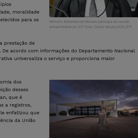
ípios
dade, moralidade
belecidos para os
Ministro Alexandre de Moraes participa da sessão
extraordinária do STF Foto: Carlos Moura_SCO_STF
na prestação de
s. De acordo com informações do Departamento Nacional
rativa universaliza o serviço e proporciona maior
nomia dos
nição desses
an, que é
 a registros,
ele enfatizou que
tência da União