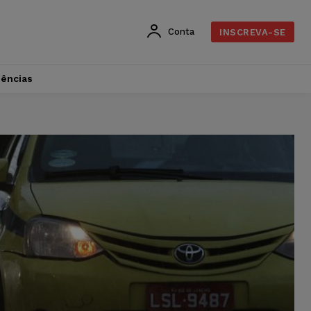
Conta
INSCREVA-SE
dências