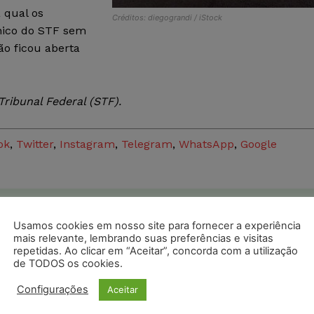
 qual os
Créditos: diegograndi / iStock
ônico do STF sem
ão ficou aberta
ribunal Federal (STF).
ok
,
Twitter
,
Instagram
,
Telegram
,
WhatsApp
,
Google
postagens diárias do Portal Juristas.
Usamos cookies em nosso site para fornecer a experiência
mais relevante, lembrando suas preferências e visitas
o com os
termos de uso
e
privacidade
do Whatsapp.
repetidas. Ao clicar em “Aceitar”, concorda com a utilização
de TODOS os cookies.
Configurações
Aceitar