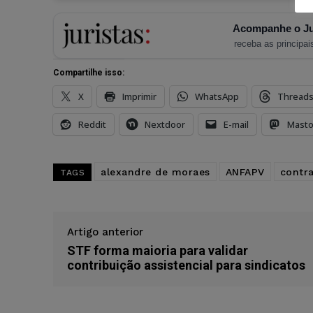
Acompanhe o Ju
receba as principais
Compartilhe isso:
X
Imprimir
WhatsApp
Thread
Reddit
Nextdoor
E-mail
Mast
alexandre de moraes
ANFAPV
contr
TAGS
Artigo anterior
STF forma maioria para validar
contribuição assistencial para sindicatos