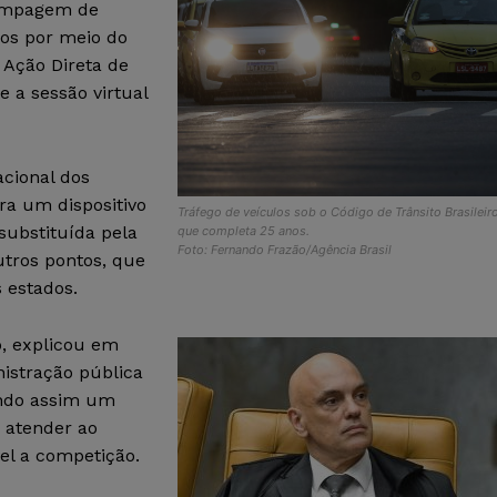
tampagem de
dos por meio do
 Ação Direta de
e a sessão virtual
acional dos
ra um dispositivo
Tráfego de veículos sob o Código de Trânsito Brasileir
substituída pela
que completa 25 anos.
Foto: Fernando Frazão/Agência Brasil
utros pontos, que
 estados.
o, explicou em
istração pública
ando assim um
a atender ao
vel a competição.