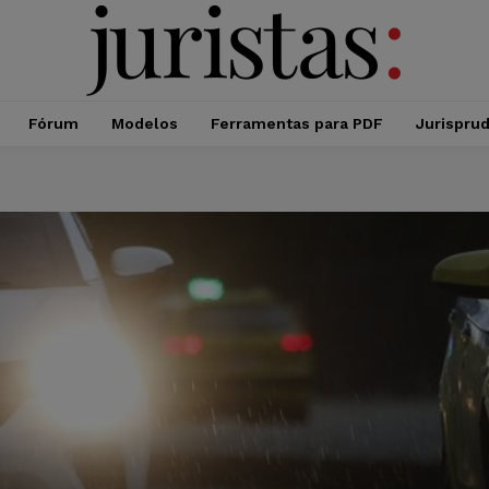
Fórum
Modelos
Ferramentas para PDF
Jurispru