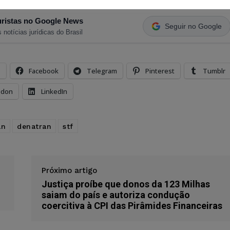
ristas no Google News
Seguir no Google
 notícias jurídicas do Brasil
s
Facebook
Telegram
Pinterest
Tumblr
odon
LinkedIn
an
denatran
stf
Próximo artigo
Justiça proíbe que donos da 123 Milhas
saiam do país e autoriza condução
coercitiva à CPI das Pirâmides Financeiras