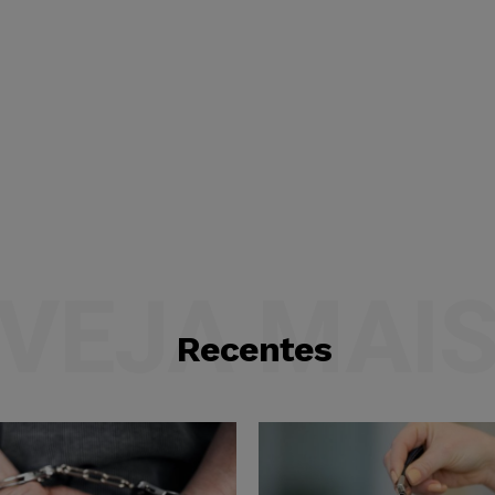
VEJA MAI
Recentes