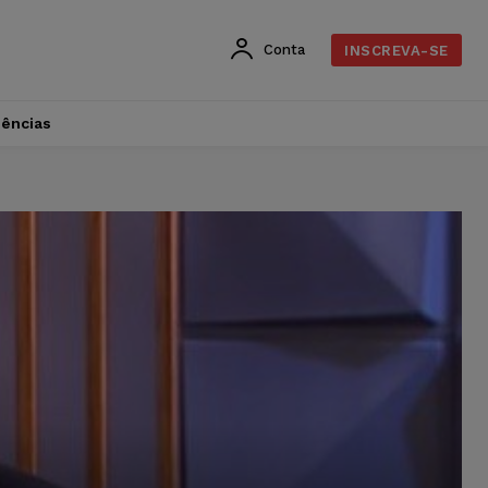
Conta
INSCREVA-SE
dências