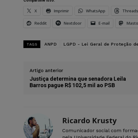
Compartilhe isso:
X
Imprimir
WhatsApp
Thread
Reddit
Nextdoor
E-mail
Mast
ANPD
LGPD - Lei Geral de Proteção d
TAGS
Artigo anterior
Justiça determina que senadora Leila
Barros pague R$ 102,5 mil ao PSB
Ricardo Krusty
Comunicador social com forma
pela Universidade Federal do R