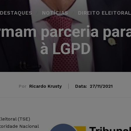
DESTAQUES
NOTÍCIAS
DIREITO ELEITORA
rmam parceria para
à LGPD
Por
Ricardo Krusty
Data:
27/11/2021
leitoral (TSE)
oridade Nacional