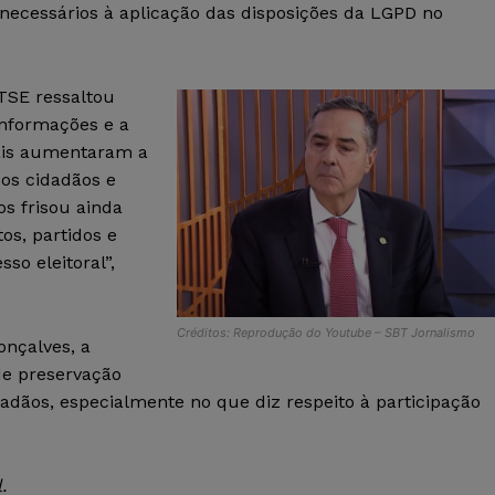
necessários à aplicação das disposições da LGPD no
 TSE ressaltou
informações e a
rais aumentaram a
os cidadãos e
os frisou ainda
os, partidos e
so eleitoral”,
Créditos: Reprodução do Youtube – SBT Jornalismo
onçalves, a
de preservação
adãos, especialmente no que diz respeito à participação
.