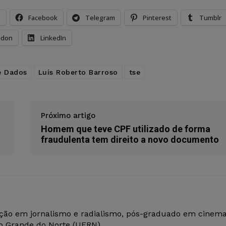
s
Facebook
Telegram
Pinterest
Tumblr
odon
LinkedIn
e Dados
Luís Roberto Barroso
tse
Próximo artigo
Homem que teve CPF utilizado de forma
fraudulenta tem direito a novo documento
ção em jornalismo e radialismo, pós-graduado em cinem
io Grande do Norte (UFRN).