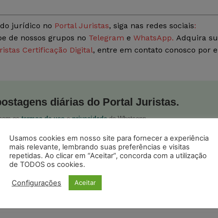
do jurídico no
Portal Juristas
, siga nas redes sociais
:
ipe de nossos grupos no
Telegram
e
WhatsApp.
Adquira s
ristas Certificação Digital
, entre em contato conosco por e
postagens diárias do Portal Juristas.
o com os
termos de uso
e
privacidade
do Whatsapp.
Usamos cookies em nosso site para fornecer a experiência
mais relevante, lembrando suas preferências e visitas
repetidas. Ao clicar em “Aceitar”, concorda com a utilização
de TODOS os cookies.
Configurações
Aceitar
ristas no Google News
Seguir no Google
 notícias jurídicas do Brasil